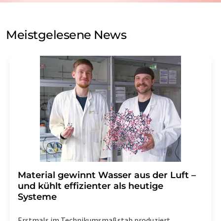
auf Basis unserer
Datenschutzerklärung
. LUMITOS darf
Sie zum Zwecke der Werbung oder der Markt- und
Meinungsforschung per E-Mail kontaktieren. Ihre
Meistgelesene News
Einwilligung können Sie jederzeit ohne Angabe von
Gründen gegenüber der LUMITOS AG, Ernst-Augustin-
Str. 2, 12489 Berlin oder per E-Mail unter
widerruf@lumitos.com
mit Wirkung für die Zukunft
widerrufen. Zudem ist in jeder E-Mail ein Link zur
Abbestellung des entsprechenden Newsletters
enthalten.
Material gewinnt Wasser aus der Luft –
und kühlt effizienter als heutige
Systeme
Erstmals im Technikumsmaßstab produziert