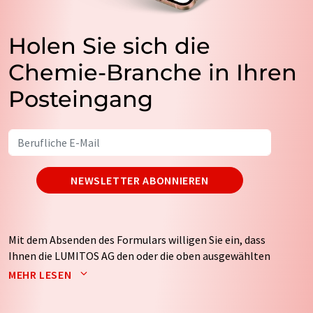
Holen Sie sich die
Chemie-Branche in Ihren
Posteingang
NEWSLETTER ABONNIEREN
Mit dem Absenden des Formulars willigen Sie ein, dass
Ihnen die LUMITOS AG den oder die oben ausgewählten
Newsletter per E-Mail zusendet. Ihre Daten werden
MEHR LESEN
nicht an Dritte weitergegeben. Die Speicherung und
Verarbeitung Ihrer Daten durch die LUMITOS AG erfolgt