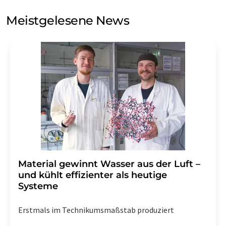
Sie zum Zwecke der Werbung oder der Markt- und
Meinungsforschung per E-Mail kontaktieren. Ihre
Meistgelesene News
Einwilligung können Sie jederzeit ohne Angabe von
Gründen gegenüber der LUMITOS AG, Ernst-Augustin-
Str. 2, 12489 Berlin oder per E-Mail unter
widerruf@lumitos.com
mit Wirkung für die Zukunft
widerrufen. Zudem ist in jeder E-Mail ein Link zur
Abbestellung des entsprechenden Newsletters
enthalten.
Material gewinnt Wasser aus der Luft –
und kühlt effizienter als heutige
Systeme
Erstmals im Technikumsmaßstab produziert