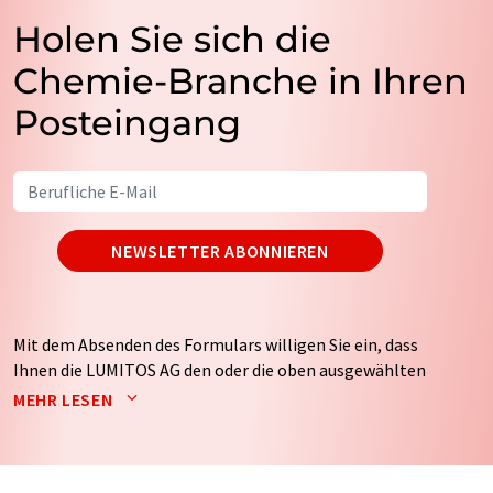
Holen Sie sich die
Chemie-Branche in Ihren
Posteingang
NEWSLETTER ABONNIEREN
Mit dem Absenden des Formulars willigen Sie ein, dass
Ihnen die LUMITOS AG den oder die oben ausgewählten
Newsletter per E-Mail zusendet. Ihre Daten werden
MEHR LESEN
nicht an Dritte weitergegeben. Die Speicherung und
Verarbeitung Ihrer Daten durch die LUMITOS AG erfolgt
auf Basis unserer
Datenschutzerklärung
. LUMITOS darf