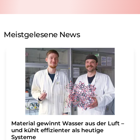
nicht an Dritte weitergegeben. Die Speicherung und
Verarbeitung Ihrer Daten durch die LUMITOS AG erfolgt
auf Basis unserer
Datenschutzerklärung
. LUMITOS darf
Sie zum Zwecke der Werbung oder der Markt- und
Meinungsforschung per E-Mail kontaktieren. Ihre
Meistgelesene News
Einwilligung können Sie jederzeit ohne Angabe von
Gründen gegenüber der LUMITOS AG, Ernst-Augustin-
Str. 2, 12489 Berlin oder per E-Mail unter
widerruf@lumitos.com
mit Wirkung für die Zukunft
widerrufen. Zudem ist in jeder E-Mail ein Link zur
Abbestellung des entsprechenden Newsletters
enthalten.
Material gewinnt Wasser aus der Luft –
und kühlt effizienter als heutige
Systeme