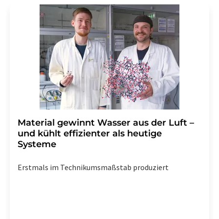
Str. 2, 12489 Berlin oder per E-Mail unter
widerruf@lumitos.com
mit Wirkung für die Zukunft
widerrufen. Zudem ist in jeder E-Mail ein Link zur
Abbestellung des entsprechenden Newsletters
enthalten.
Material gewinnt Wasser aus der Luft –
und kühlt effizienter als heutige
Systeme
Erstmals im Technikumsmaßstab produziert