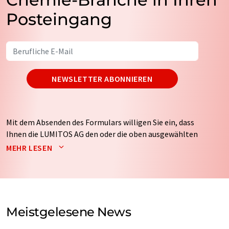
Posteingang
NEWSLETTER ABONNIEREN
Mit dem Absenden des Formulars willigen Sie ein, dass
Ihnen die LUMITOS AG den oder die oben ausgewählten
Newsletter per E-Mail zusendet. Ihre Daten werden
MEHR LESEN
nicht an Dritte weitergegeben. Die Speicherung und
Verarbeitung Ihrer Daten durch die LUMITOS AG erfolgt
auf Basis unserer
Datenschutzerklärung
. LUMITOS darf
Sie zum Zwecke der Werbung oder der Markt- und
Meinungsforschung per E-Mail kontaktieren. Ihre
Meistgelesene News
Einwilligung können Sie jederzeit ohne Angabe von
Gründen gegenüber der LUMITOS AG, Ernst-Augustin-