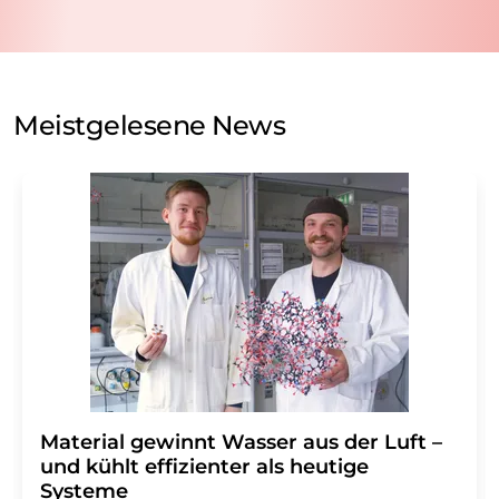
nicht an Dritte weitergegeben. Die Speicherung und
Verarbeitung Ihrer Daten durch die LUMITOS AG erfolgt
auf Basis unserer
Datenschutzerklärung
. LUMITOS darf
Sie zum Zwecke der Werbung oder der Markt- und
Meinungsforschung per E-Mail kontaktieren. Ihre
Meistgelesene News
Einwilligung können Sie jederzeit ohne Angabe von
Gründen gegenüber der LUMITOS AG, Ernst-Augustin-
Str. 2, 12489 Berlin oder per E-Mail unter
widerruf@lumitos.com
mit Wirkung für die Zukunft
widerrufen. Zudem ist in jeder E-Mail ein Link zur
Abbestellung des entsprechenden Newsletters
enthalten.
Material gewinnt Wasser aus der Luft –
und kühlt effizienter als heutige
Systeme