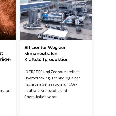
Forsch
Effizienter Weg zur
zt
Weg zu
klimaneutralen
träger
Antibi
Kraftstoffproduktion
Chemiker
INERATEC und Zeopore treiben
Synthes
Hydrocracking-Technologie der
,
Natursto
nächsten Generation für CO₂-
tzung
gelunge
neutrale Kraftstoffe und
Chemikalien voran