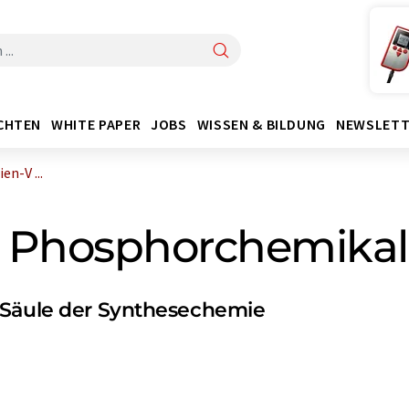
CHTEN
WHITE PAPER
JOBS
WISSEN & BILDUNG
NEWSLETT
n-V ...
t Phosphorchemikal
 Säule der Synthesechemie