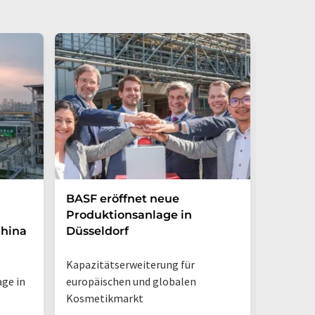
BASF eröffnet neue
Hosoka
Produktionsanlage in
Tochter
China
Düsseldorf
Solutio
Kapazitätserweiterung für
Vertrieb
ge in
europäischen und globalen
Schwabm
Kosmetikmarkt
Hauptsi