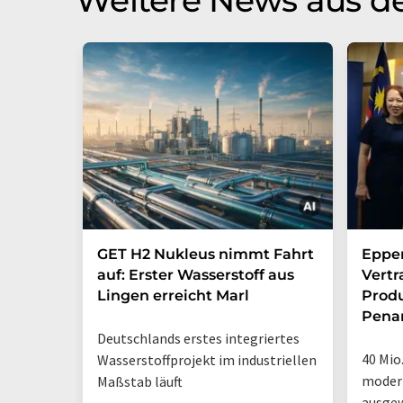
Weitere News aus d
GET H2 Nukleus nimmt Fahrt
Eppen
auf: Erster Wasserstoff aus
Vertr
Lingen erreicht Marl
Produ
Penan
Deutschlands erstes integriertes
40 Mio.
Wasserstoffprojekt im industriellen
modern
Maßstab läuft
ausgew