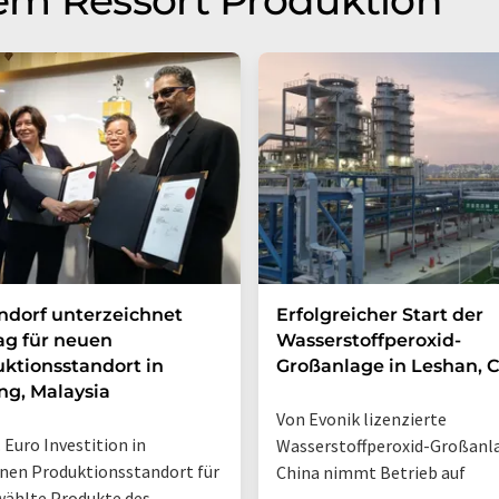
em Ressort Produktion
dorf unterzeichnet
Erfolgreicher Start der
ag für neuen
Wasserstoffperoxid-
ktionsstandort in
Großanlage in Leshan, 
g, Malaysia
Von Evonik lizenzierte
 Euro Investition in
Wasserstoffperoxid-Großanla
en Produktionsstandort für
China nimmt Betrieb auf
ählte Produkte des