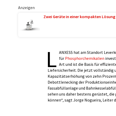
Anzeigen
Zwei Geräte in einer kompakten Lösung 
L
ANXESS hat am Standort Leverku
für
Phosphorchemikalien
invest
Art und ist die Basis für effizien
Liefersicherheit. Die jetzt vollständ
Kapazitätserhöhung von zehn Prozent 
Debottlenecking der Produktionseinhei
Fassabfüllanlage und Bahnkesselabfüllu
sehen uns daher bestens gerüstet, di
können“, sagt Jorge Nogueira, Leiter d