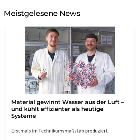
Sie zum Zwecke der Werbung oder der Markt- und
Meinungsforschung per E-Mail kontaktieren. Ihre
Meistgelesene News
Einwilligung können Sie jederzeit ohne Angabe von
Gründen gegenüber der LUMITOS AG, Ernst-Augustin-
Str. 2, 12489 Berlin oder per E-Mail unter
widerruf@lumitos.com
mit Wirkung für die Zukunft
widerrufen. Zudem ist in jeder E-Mail ein Link zur
Abbestellung des entsprechenden Newsletters
enthalten.
Material gewinnt Wasser aus der Luft –
und kühlt effizienter als heutige
Systeme
Erstmals im Technikumsmaßstab produziert