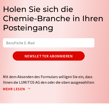
Holen Sie sich die
Chemie-Branche in Ihren
Posteingang
NEWSLETTER ABONNIEREN
Mit dem Absenden des Formulars willigen Sie ein, dass
Ihnen die LUMITOS AG den oder die oben ausgewählten
Newsletter per E-Mail zusendet. Ihre Daten werden
MEHR LESEN
nicht an Dritte weitergegeben. Die Speicherung und
Verarbeitung Ihrer Daten durch die LUMITOS AG erfolgt
auf Basis unserer
Datenschutzerklärung
. LUMITOS darf