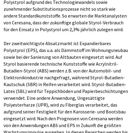
Polystyrol aufgrund des Technologiewandels sowie
zunehmender Substitutionsprozesse nicht so stark wie
andere Standardkunststoffe. So erwarten die Marktanalysten
von Ceresana, dass der zukünftige globale Styrol-Verbrauch
für den Einsatz in Polystyrol um 2,3% jährlich zulegen wird.
Der zweitwichtigste Absatzmarkt ist Expandierbares
Polystyrol (EPS), das u.a. als Dämmstoff im Wohnungsneubau
sowie bei der Sanierung von Altbauten eingesetzt wird. Auf
Styrol basierende technische Kunststoffe wie Acrylnitril-
Butadien-Styrol (ABS) werden z.B. von der Automobil- und
Elektronikindustrie nachgefragt, während Styrol-Butadien-
Kautschuk (SBR) in Reifen verarbeitet wird. Styrol-Butadien-
Latex (SBL) wird für Teppichböden und Papierbeschichtungen
verwendet. Eine andere Anwendung, Ungesättigte
Polyesterharze (UPR), wird zu Fiberglas verarbeitet, das
aufgrund seiner Festigkeit für den Karosserie- und Bootsbau
eingesetzt wird. Nach den Prognosen von Ceresana werden
von den Anwendungen ABS und EPS in Zukunft die größten
Wachstumsimpulse ausgehen. In diesen Bereichen werden bis