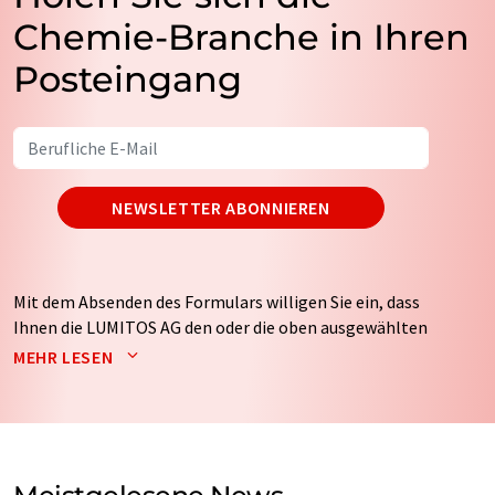
Chemie-Branche in Ihren
Posteingang
NEWSLETTER ABONNIEREN
Mit dem Absenden des Formulars willigen Sie ein, dass
Ihnen die LUMITOS AG den oder die oben ausgewählten
Newsletter per E-Mail zusendet. Ihre Daten werden
MEHR LESEN
nicht an Dritte weitergegeben. Die Speicherung und
Verarbeitung Ihrer Daten durch die LUMITOS AG erfolgt
auf Basis unserer
Datenschutzerklärung
. LUMITOS darf
Sie zum Zwecke der Werbung oder der Markt- und
Meinungsforschung per E-Mail kontaktieren. Ihre