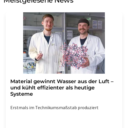
Meistgelesene News
Einwilligung können Sie jederzeit ohne Angabe von
Gründen gegenüber der LUMITOS AG, Ernst-Augustin-
Str. 2, 12489 Berlin oder per E-Mail unter
widerruf@lumitos.com
mit Wirkung für die Zukunft
widerrufen. Zudem ist in jeder E-Mail ein Link zur
Abbestellung des entsprechenden Newsletters
enthalten.
Material gewinnt Wasser aus der Luft –
und kühlt effizienter als heutige
Systeme
Erstmals im Technikumsmaßstab produziert