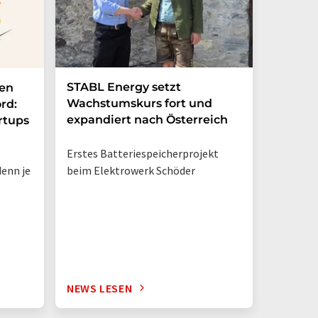
STABL Energy setzt
Berlin
nen
Wachstumskurs fort und
sichert
rd:
expandiert nach Österreich
Galliu
rtups
Erstes Batteriespeicherprojekt
Halbleit
enn je
beim Elektrowerk Schöder
Ladezeit
auf 10 M
zehnmal 
Silizium
NEWS LESEN
NEWS L