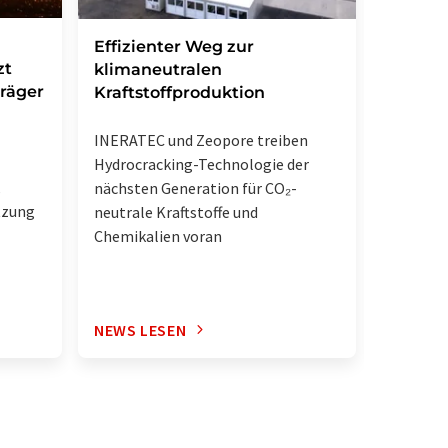
Forsch
Effizienter Weg zur
zt
Weg zu
klimaneutralen
träger
Antibi
Kraftstoffproduktion
Chemiker
INERATEC und Zeopore treiben
Synthes
Hydrocracking-Technologie der
,
Natursto
nächsten Generation für CO₂-
tzung
gelunge
neutrale Kraftstoffe und
Chemikalien voran
NEWS LESEN
NEWS L