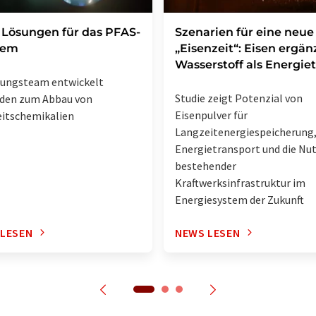
Lösungen für das PFAS-
Szenarien für eine neue
lem
„Eisenzeit“: Eisen ergän
Wasserstoff als Energie
hungsteam entwickelt
Studie zeigt Potenzial von
den zum Abbau von
Eisenpulver für
itschemikalien
Langzeitenergiespeicherung
Energietransport und die Nu
bestehender
Kraftwerksinfrastruktur im
Energiesystem der Zukunft
 LESEN
NEWS LESEN