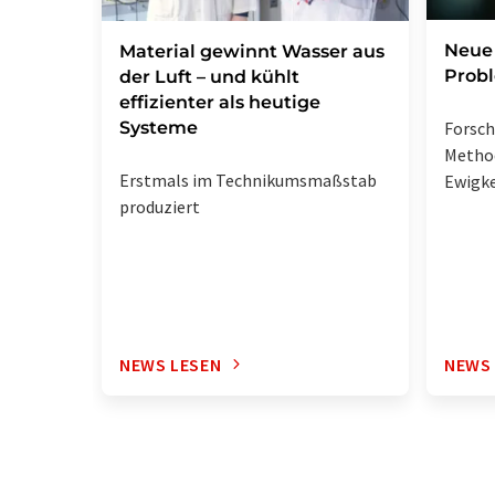
Neue 
Material gewinnt Wasser aus
Prob
der Luft – und kühlt
effizienter als heutige
Systeme
Forsc
Metho
Erstmals im Technikumsmaßstab
Ewigke
produziert
NEWS LESEN
NEWS