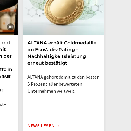
immt
ALTANA erhält Goldmedaille
Deutsc
mit
im EcoVadis-Rating –
eigene
h der
Nachhaltigkeitsleistung
Mehr a
erneut bestätigt
in nur
ffe in
n aus
ALTANA gehört damit zu den besten
„Deutsch
5 Prozent aller bewerteten
– jetzt 
er
Unternehmen weltweit
st-
NEWS LESEN
NEWS L