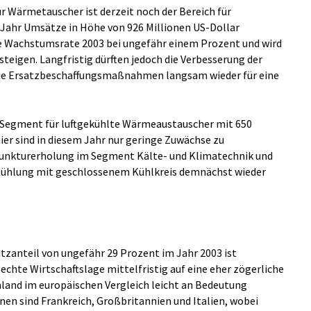
 Wärmetauscher ist derzeit noch der Bereich für
Jahr Umsätze in Höhe von 926 Millionen US-Dollar
 die Wachstumsrate 2003 bei ungefähr einem Prozent und wird
steigen. Langfristig dürften jedoch die Verbesserung der
wie Ersatzbeschaffungsmaßnahmen langsam wieder für eine
 Segment für luftgekühlte Wärmeaustauscher mit 650
ier sind in diesem Jahr nur geringe Zuwächse zu
njunkturerholung im Segment Kälte- und Klimatechnik und
Kühlung mit geschlossenem Kühlkreis demnächst wieder
anteil von ungefähr 29 Prozent im Jahr 2003 ist
lechte Wirtschaftslage mittelfristig auf eine eher zögerliche
land im europäischen Vergleich leicht an Bedeutung
onen sind Frankreich, Großbritannien und Italien, wobei