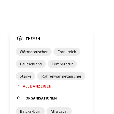
THEMEN
Wärmetauscher
Frankreich
Deutschland
Temperatur
Stärke
Röhrenwärmetauscher
ALLE ANZEIGEN
Italien
Investitionen
ORGANISATIONEN
Chemikalien
Balcke-Dürr
Alfa Laval