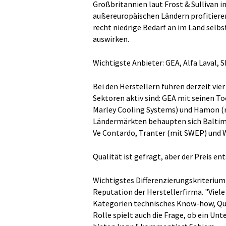
Großbritannien laut Frost & Sullivan i
außereuropäischen Ländern profitieren
recht niedrige Bedarf an im Land selb
auswirken.
Wichtigste Anbieter: GEA, Alfa Laval,
Bei den Herstellern führen derzeit vi
Sektoren aktiv sind: GEA mit seinen To
Marley Cooling Systems) und Hamon (m
Ländermärkten behaupten sich Baltimor
Ve Contardo, Tranter (mit SWEP) und 
Qualität ist gefragt, aber der Preis en
Wichtigstes Differenzierungskriteriu
Reputation der Herstellerfirma. "Viel
Kategorien technisches Know-how, Qual
Rolle spielt auch die Frage, ob ein 