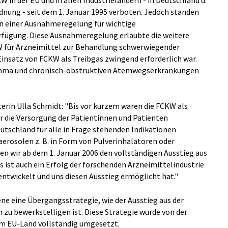
 in der EU und in allen Industrieländern - in Deutschland u.
nung - seit dem 1. Januar 1995 verboten. Jedoch standen
 einer Ausnahmeregelung für wichtige
fügung. Diese Ausnahmeregelung erlaubte die weitere
 für Arzneimittel zur Behandlung schwerwiegender
insatz von FCKW als Treibgas zwingend erforderlich war.
thma und chronisch-obstruktiven Atemwegserkrankungen
rin Ulla Schmidt: "Bis vor kurzem waren die FCKW als
ür die Versorgung der Patientinnen und Patienten
eutschland für alle in Frage stehenden Indikationen
erosolen z. B. in Form von Pulverinhalatoren oder
en wir ab dem 1. Januar 2006 den vollständigen Ausstieg aus
 ist auch ein Erfolg der forschenden Arzneimittelindustrie
entwickelt und uns diesen Ausstieg ermöglicht hat."
ne eine Übergangsstrategie, wie der Ausstieg aus der
zu bewerkstelligen ist. Diese Strategie wurde von der
em EU-Land vollständig umgesetzt.