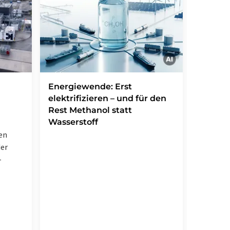
Forsch
Energiewende: Erst
Weg zu
elektrifizieren – und für den
Antibi
Rest Methanol statt
Wasserstoff
Chemiker
en
Synthes
der
Natursto
-
gelunge