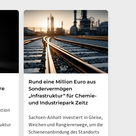
Rund eine Million Euro aus
Transf
re
Sondervermögen
Kliman
„Infrastruktur“ für Chemie-
starken
und Industriepark Zeitz
ktion
Gemeinsa
Sachsen-Anhalt investiert in Gleise,
Arbeitge
Weichen und Rangiererwege, um die
ruktur
Schienenanbindung des Standorts