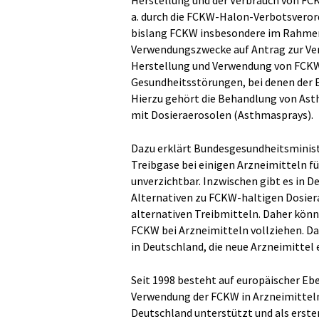
Herstellung und der Verbrauch von FCKW
a. durch die FCKW-Halon-Verbotsverord
bislang FCKW insbesondere im Rahmen
Verwendungszwecke auf Antrag zur Ver
Herstellung und Verwendung von FCKW
Gesundheitsstörungen, bei denen der E
Hierzu gehört die Behandlung von As
mit Dosieraerosolen (Asthmasprays).
Dazu erklärt Bundesgesundheitsministe
Treibgase bei einigen Arzneimitteln f
unverzichtbar. Inzwischen gibt es in D
Alternativen zu FCKW-haltigen Dosiera
alternativen Treibmitteln. Daher könn
FCKW bei Arzneimitteln vollziehen. Das
in Deutschland, die neue Arzneimittel 
Seit 1998 besteht auf europäischer Ebe
Verwendung der FCKW in Arzneimitteln 
Deutschland unterstützt und als erst