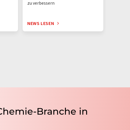
zu verbessern
NEWS LESEN
NEWS L
 Chemie-Branche in