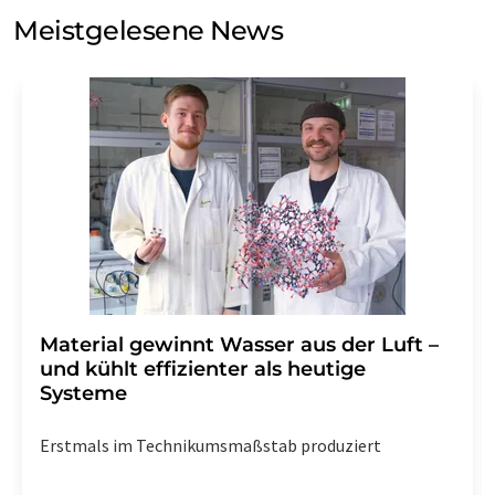
Meinungsforschung per E-Mail kontaktieren. Ihre
Meistgelesene News
Einwilligung können Sie jederzeit ohne Angabe von
Gründen gegenüber der LUMITOS AG, Ernst-Augustin-
Str. 2, 12489 Berlin oder per E-Mail unter
widerruf@lumitos.com
mit Wirkung für die Zukunft
widerrufen. Zudem ist in jeder E-Mail ein Link zur
Abbestellung des entsprechenden Newsletters
enthalten.
Material gewinnt Wasser aus der Luft –
und kühlt effizienter als heutige
Systeme
Erstmals im Technikumsmaßstab produziert