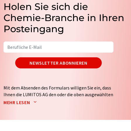
Holen Sie sich die
Chemie-Branche in Ihren
Posteingang
NEWSLETTER ABONNIEREN
Mit dem Absenden des Formulars willigen Sie ein, dass
Ihnen die LUMITOS AG den oder die oben ausgewählten
Newsletter per E-Mail zusendet. Ihre Daten werden
MEHR LESEN
nicht an Dritte weitergegeben. Die Speicherung und
Verarbeitung Ihrer Daten durch die LUMITOS AG erfolgt
auf Basis unserer
Datenschutzerklärung
. LUMITOS darf
Sie zum Zwecke der Werbung oder der Markt- und