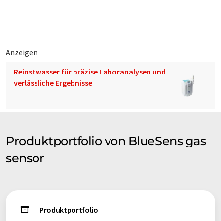
Grundlagenforschung bis hin zur GMP-Produktion. Durch den
innovativen Aufbau lassen sich die Sensoren ohne
Probenahme überall dort einsetzen, wo eine Gasanalyse bei
Bioprozessen sinnvoll ist.
Anzeigen
Reinstwasser für präzise Laboranalysen und
verlässliche Ergebnisse
Produktportfolio von BlueSens gas
sensor
Produktportfolio