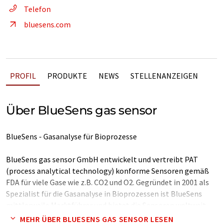
Telefon
bluesens.com
PROFIL
PRODUKTE
NEWS
STELLENANZEIGEN
Über BlueSens gas sensor
BlueSens - Gasanalyse für Bioprozesse
BlueSens gas sensor GmbH entwickelt und vertreibt PAT
(process analytical technology) konforme Sensoren gemäß
FDA für viele Gase wie z.B. CO2 und O2. Gegründet in 2001 als
Spezialist für die Gasanalyse in Bioprozessen ist BlueSens
mittlerweile Marktführer und bietet die Sensoren weltweit
an. Die Einsatzgebiete erstrecken sich von der
MEHR ÜBER BLUESENS GAS SENSOR LESEN