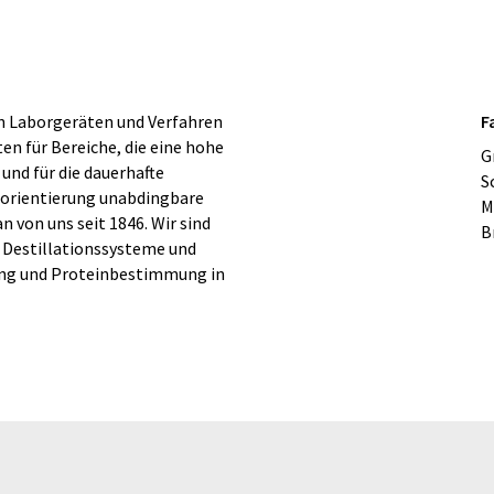
n Laborgeräten und Verfahren
F
en für Bereiche, die eine hohe
G
und für die dauerhafte
S
ceorientierung unabdingbare
M
 von uns seit 1846. Wir sind
B
, Destillationssysteme und
ng und Proteinbestimmung in