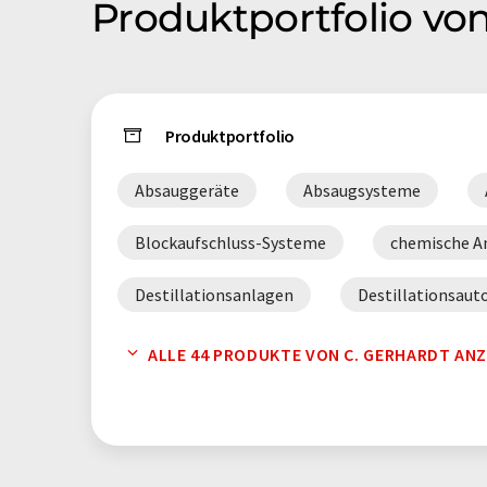
Produktportfolio von
Produktportfolio
Absauggeräte
Absaugsysteme
Blockaufschluss-Systeme
chemische A
Destillationsanlagen
Destillationsau
Extraktoren
Faseranalysatoren
ALLE 44 PRODUKTE VON C. GERHARDT ANZ
Großschüttler
Heizbänke
Heiz
Kjeldahl-Analysensysteme
Kjeldahl-De