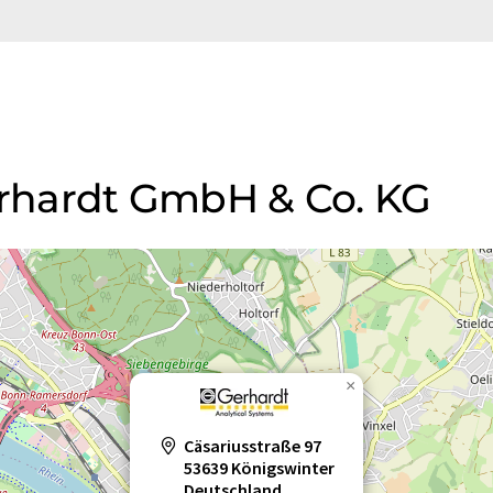
en
Rührer
Saugwascher
Schnelltrockner
äte
Soxhlet-Apparaturen
Soxhlet-Extraktoren
liergeräte
Gerhardt GmbH & Co. KG
×
Cäsariusstraße 97
53639 Königswinter
Deutschland