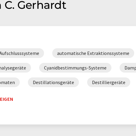
 C. Gerhardt
Aufschlusssysteme
automatische Extraktionssysteme
nalysegeräte
Cyanidbestimmungs-Systeme
Damp
tomaten
Destillationsgeräte
Destilliergeräte
Fettanalysatoren
Futtermittel-Analysatoren
Ga
EIGEN
blöcke
Heizplatten
Hydrolysesysteme
In
stillationsapparaturen
Laborschüttler
Lebensmi