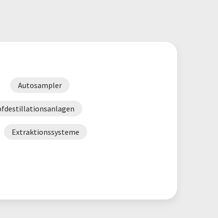
Autosampler
fdestillationsanlagen
Extraktionssysteme
swäscher
Glastrockner
kubationsschüttler
Inkubatoren
ttelanalysatoren