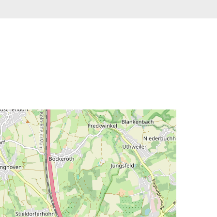
Schüttelinkubatoren
Spurenmetall-Aufschlusssysteme