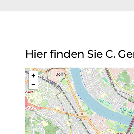
Plattformschüttler
Proteinanalysator
Schüttler
Schwermetall-Aufschlussger
Überkopfschüttler
Wasserdampf-Destil
Hier finden Sie C. 
+
−