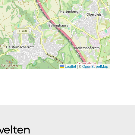
Leaflet
|
©
OpenStreetMap
welten