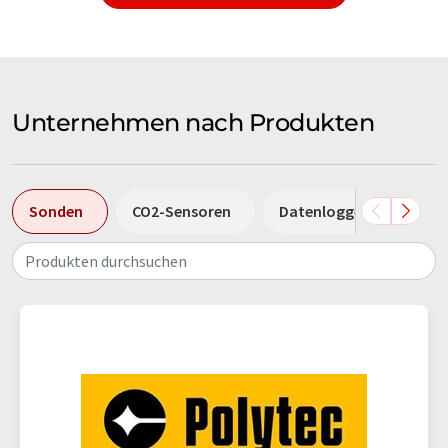
Unternehmen nach Produkten
Sonden
CO2-Sensoren
Datenlogger
Leit
Produkten durchsuchen