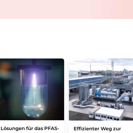
auf Basis unserer
Datenschutzerklärung
. LUM
Markt- und Meinungsforschung per E-Mail kon
jederzeit ohne Angabe von Gründen gegenüber
Berlin oder per E-Mail unter
widerruf@lumito
Zudem ist in jeder E-Mail ein Link zur Abbes
enthalten.
Lösungen für das PFAS-
Effizienter Weg zur