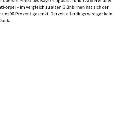
r oberste Punkt des Bayer-Logos ist rund 120 Meter über
körper - im Vergleich zu alten Glühbirnen hat sich der
um 90 Prozent gesenkt. Derzeit allerdings wird gar kein
Dank.