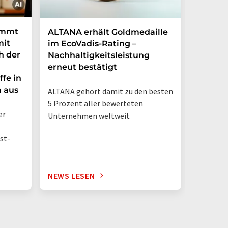
immt
ALTANA erhält Goldmedaille
Deutsc
mit
im EcoVadis-Rating –
eigene
h der
Nachhaltigkeitsleistung
Mehr a
erneut bestätigt
in nur
ffe in
n aus
ALTANA gehört damit zu den besten
„Deutsch
5 Prozent aller bewerteten
– jetzt 
er
Unternehmen weltweit
st-
NEWS LESEN
NEWS L