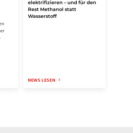
Weg zu
elektrifizieren – und für den
Antibi
Rest Methanol statt
Wasserstoff
Chemiker
en
Synthes
der
Natursto
-
gelunge
NEWS LESEN
NEWS L