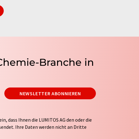
 Chemie-Branche in
NEWSLETTER ABONNIEREN
ein, dass Ihnen die LUMITOS AG den oder die
endet. Ihre Daten werden nicht an Dritte
tung Ihrer Daten durch die LUMITOS AG erfolgt