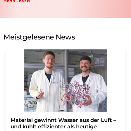
MEHR LESEN
nicht an Dritte weitergegeben. Die Speicherung und
Verarbeitung Ihrer Daten durch die LUMITOS AG erfolgt
auf Basis unserer
Datenschutzerklärung
. LUMITOS darf
Sie zum Zwecke der Werbung oder der Markt- und
Meinungsforschung per E-Mail kontaktieren. Ihre
Meistgelesene News
Einwilligung können Sie jederzeit ohne Angabe von
Gründen gegenüber der LUMITOS AG, Ernst-Augustin-
Str. 2, 12489 Berlin oder per E-Mail unter
widerruf@lumitos.com
mit Wirkung für die Zukunft
widerrufen. Zudem ist in jeder E-Mail ein Link zur
Abbestellung des entsprechenden Newsletters
enthalten.
Material gewinnt Wasser aus der Luft –
und kühlt effizienter als heutige