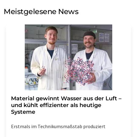
Sie zum Zwecke der Werbung oder der Markt- und
Meinungsforschung per E-Mail kontaktieren. Ihre
Meistgelesene News
Einwilligung können Sie jederzeit ohne Angabe von
Gründen gegenüber der LUMITOS AG, Ernst-Augustin-
Str. 2, 12489 Berlin oder per E-Mail unter
widerruf@lumitos.com
mit Wirkung für die Zukunft
widerrufen. Zudem ist in jeder E-Mail ein Link zur
Abbestellung des entsprechenden Newsletters
enthalten.
Material gewinnt Wasser aus der Luft –
und kühlt effizienter als heutige
Systeme
Erstmals im Technikumsmaßstab produziert