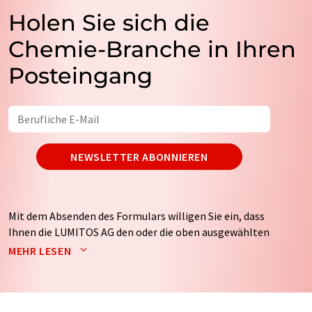
Holen Sie sich die
Chemie-Branche in Ihren
Posteingang
NEWSLETTER ABONNIEREN
Mit dem Absenden des Formulars willigen Sie ein, dass
Ihnen die LUMITOS AG den oder die oben ausgewählten
Newsletter per E-Mail zusendet. Ihre Daten werden
MEHR LESEN
nicht an Dritte weitergegeben. Die Speicherung und
Verarbeitung Ihrer Daten durch die LUMITOS AG erfolgt
auf Basis unserer
Datenschutzerklärung
. LUMITOS darf