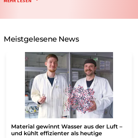
MEHR LESEN
nicht an Dritte weitergegeben. Die Speicherung und
Verarbeitung Ihrer Daten durch die LUMITOS AG erfolgt
auf Basis unserer
Datenschutzerklärung
. LUMITOS darf
Sie zum Zwecke der Werbung oder der Markt- und
Meinungsforschung per E-Mail kontaktieren. Ihre
Meistgelesene News
Einwilligung können Sie jederzeit ohne Angabe von
Gründen gegenüber der LUMITOS AG, Ernst-Augustin-
Str. 2, 12489 Berlin oder per E-Mail unter
widerruf@lumitos.com
mit Wirkung für die Zukunft
widerrufen. Zudem ist in jeder E-Mail ein Link zur
Abbestellung des entsprechenden Newsletters
enthalten.
Material gewinnt Wasser aus der Luft –
und kühlt effizienter als heutige