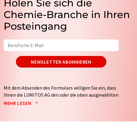
Holen Sie sich die
Chemie-Branche in Ihren
Posteingang
NEWSLETTER ABONNIEREN
Mit dem Absenden des Formulars willigen Sie ein, dass
Ihnen die LUMITOS AG den oder die oben ausgewählten
Newsletter per E-Mail zusendet. Ihre Daten werden
MEHR LESEN
nicht an Dritte weitergegeben. Die Speicherung und
Verarbeitung Ihrer Daten durch die LUMITOS AG erfolgt
auf Basis unserer
Datenschutzerklärung
. LUMITOS darf
Sie zum Zwecke der Werbung oder der Markt- und
Meinungsforschung per E-Mail kontaktieren. Ihre