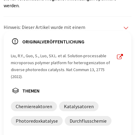
werden.
Hinweis: Dieser Artikel wurde mit einem
Computersystem ohne menschlichen Eingriff übersetzt.
LUMITOS bietet diese automatischen Übersetzungen
ORIGINALVERÖFFENTLICHUNG
an, um eine größere Bandbreite an aktuellen
Nachrichten zu präsentieren. Da dieser Artikel mit
Liu, R.Y., Guo, S., Luo, SX.L. et al. Solution-processable
automatischer Übersetzung übersetzt wurde, ist es
microporous polymer platform for heterogenization of
möglich, dass er Fehler im Vokabular, in der Syntax oder
diverse photoredox catalysts. Nat Commun 13, 2775
in der Grammatik enthält. Den ursprünglichen Artikel in
(2022).
Englisch finden Sie
hier
.
THEMEN
Chemiereaktoren
Katalysatoren
Photoredoxkatalyse
Durchflusschemie