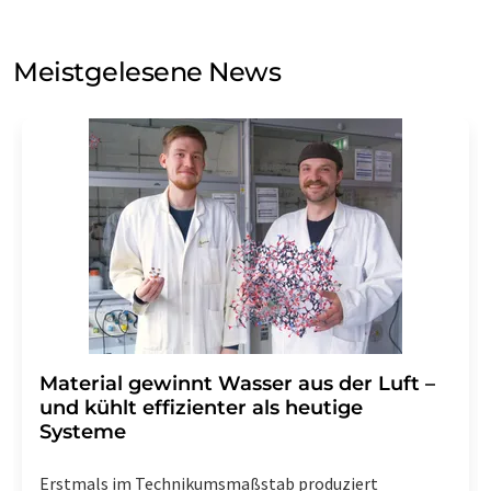
auf Basis unserer
Datenschutzerklärung
. LUMITOS darf
Sie zum Zwecke der Werbung oder der Markt- und
Meinungsforschung per E-Mail kontaktieren. Ihre
Meistgelesene News
Einwilligung können Sie jederzeit ohne Angabe von
Gründen gegenüber der LUMITOS AG, Ernst-Augustin-
Str. 2, 12489 Berlin oder per E-Mail unter
widerruf@lumitos.com
mit Wirkung für die Zukunft
widerrufen. Zudem ist in jeder E-Mail ein Link zur
Abbestellung des entsprechenden Newsletters
enthalten.
Material gewinnt Wasser aus der Luft –
und kühlt effizienter als heutige
Systeme
Erstmals im Technikumsmaßstab produziert