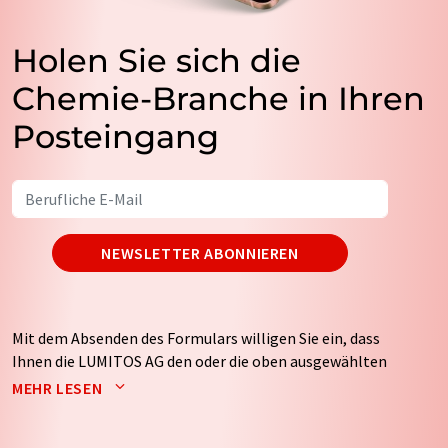
Holen Sie sich die
Chemie-Branche in Ihren
Posteingang
NEWSLETTER ABONNIEREN
Mit dem Absenden des Formulars willigen Sie ein, dass
Ihnen die LUMITOS AG den oder die oben ausgewählten
Newsletter per E-Mail zusendet. Ihre Daten werden
MEHR LESEN
nicht an Dritte weitergegeben. Die Speicherung und
Verarbeitung Ihrer Daten durch die LUMITOS AG erfolgt