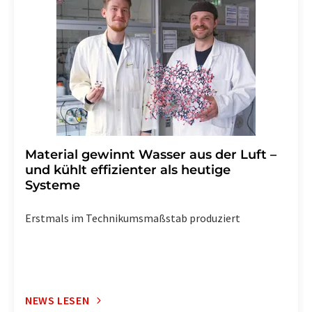
widerruf@lumitos.com
mit Wirkung für die Zukunft
widerrufen. Zudem ist in jeder E-Mail ein Link zur
Abbestellung des entsprechenden Newsletters
enthalten.
Material gewinnt Wasser aus der Luft –
und kühlt effizienter als heutige
Systeme
Erstmals im Technikumsmaßstab produziert
NEWS LESEN