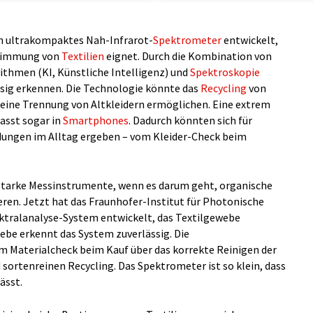
n ultrakompaktes Nah-Infrarot-
Spektrometer
entwickelt,
estimmung von
Textilien
eignet. Durch die Kombination von
rithmen (KI, Künstliche Intelligenz) und
Spektroskopie
ssig erkennen. Die Technologie könnte das
Recycling
von
reine Trennung von Altkleidern ermöglichen. Eine extrem
asst sogar in
Smartphones
. Dadurch könnten sich für
ngen im Alltag ergeben – vom Kleider-Check beim
starke Messinstrumente, wenn es darum geht, organische
eren. Jetzt hat das Fraunhofer-Institut für Photonische
ktralanalyse-System entwickelt, das Textilgewebe
ebe erkennt das System zuverlässig. Die
Materialcheck beim Kauf über das korrekte Reinigen der
sortenreinen Recycling. Das Spektrometer ist so klein, dass
ässt.