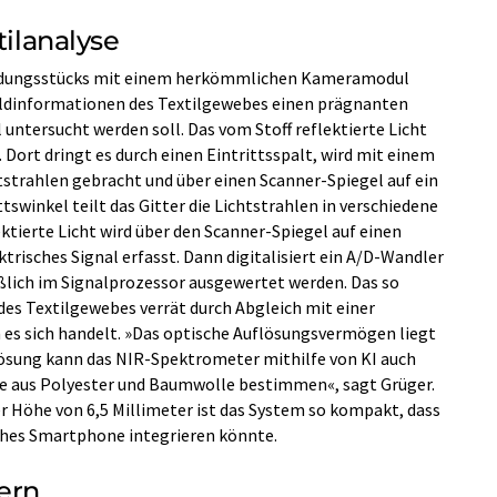
tilanalyse
Kleidungsstücks mit einem herkömmlichen Kameramodul
ildinformationen des Textilgewebes einen prägnanten
untersucht werden soll. Das vom Stoff reflektierte Licht
Dort dringt es durch einen Eintrittsspalt, wird mit einem
tstrahlen gebracht und über einen Scanner-Spiegel auf ein
ttswinkel teilt das Gitter die Lichtstrahlen in verschiedene
ktierte Licht wird über den Scanner-Spiegel auf einen
ektrisches Signal erfasst. Dann digitalisiert ein A/D-Wandler
ießlich im Signalprozessor ausgewertet werden. Das so
es Textilgewebes verrät durch Abgleich mit einer
es sich handelt. »Das optische Auflösungsvermögen liegt
lösung kann das NIR-Spektrometer mithilfe von KI auch
e aus Polyester und Baumwolle bestimmen«, sagt Grüger.
er Höhe von 6,5 Millimeter ist das System so kompakt, dass
ches Smartphone integrieren könnte.
ern