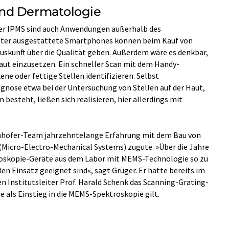
nd Dermatologie
er IPMS sind auch Anwendungen außerhalb des
meter ausgestattete Smartphones können beim Kauf von
skunft über die Qualität geben. Außerdem wäre es denkbar,
Haut einzusetzen. Ein schneller Scan mit dem Handy-
e oder fettige Stellen identifizieren. Selbst
gnose etwa bei der Untersuchung von Stellen auf der Haut,
besteht, ließen sich realisieren, hier allerdings mit
nhofer-Team jahrzehntelange Erfahrung mit dem Bau von
icro-Electro-Mechanical Systems) zugute. »Über die Jahre
troskopie-Geräte aus dem Labor mit MEMS-Technologie so zu
len Einsatz geeignet sind«, sagt Grüger. Er hatte bereits im
 Institutsleiter Prof. Harald Schenk das Scanning-Grating-
 als Einstieg in die MEMS-Spektroskopie gilt.