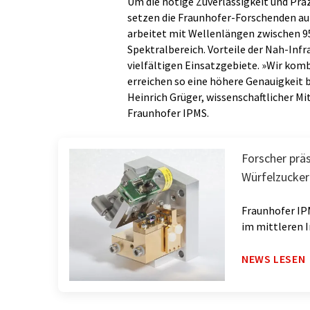
Um die nötige Zuverlässigkeit und Präz
setzen die Fraunhofer-Forschenden au
arbeitet mit Wellenlängen zwischen 9
Spektralbereich. Vorteile der Nah-Inf
vielfältigen Einsatzgebiete. »Wir kom
erreichen so eine höhere Genauigkeit 
Heinrich Grüger, wissenschaftlicher M
Fraunhofer IPMS.
Forscher prä
Würfelzucke
Fraunhofer IP
im mittleren 
NEWS LESEN