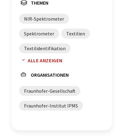
THEMEN
NIR-Spektrometer
Spektrometer
Textilien
Textilidentifikation
ALLE ANZEIGEN
Bildgebung
ORGANISATIONEN
künstliche Intelligenz
Fraunhofer-Gesellschaft
Spektroskopie
Fraunhofer-Institut IPMS
Spektralanalyse
NIR-Spektroskopie
Recycling
Smartphones
Plagiatschutz