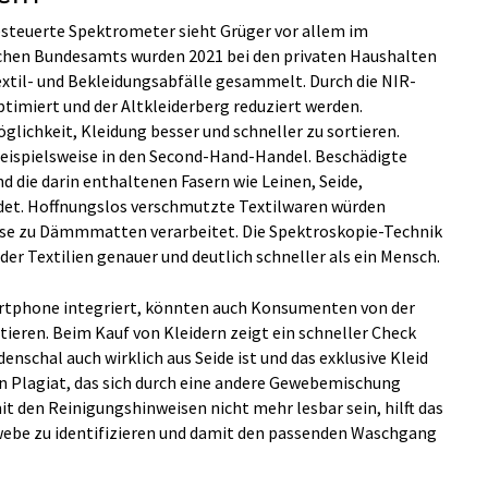
esteuerte Spektrometer sieht Grüger vor allem im
schen Bundesamts wurden 2021 bei den privaten Haushalten
xtil- und Bekleidungsabfälle gesammelt. Durch die NIR-
timiert und der Altkleiderberg reduziert werden.
glichkeit, Kleidung besser und schneller zu sortieren.
 beispielsweise in den Second-Hand-Handel. Beschädigte
nd die darin enthaltenen Fasern wie Leinen, Seide,
det. Hoffnungslos verschmutzte Textilwaren würden
ise zu Dämmmatten verarbeitet. Die Spektroskopie-Technik
er Textilien genauer und deutlich schneller als ein Mensch.
artphone integriert, könnten auch Konsumenten von der
tieren. Beim Kauf von Kleidern zeigt ein schneller Check
nschal auch wirklich aus Seide ist und das exklusive Kleid
in Plagiat, das sich durch eine andere Gewebemischung
mit den Reinigungshinweisen nicht mehr lesbar sein, hilft das
webe zu identifizieren und damit den passenden Waschgang