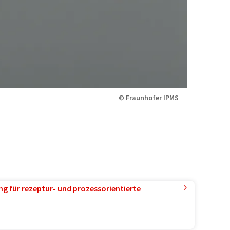
© Fraunhofer IPMS
g für rezeptur- und prozessorientierte