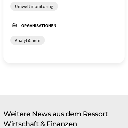
möglich, dass er Fehler im Vokabular, in der Syntax oder
Umweltmonitoring
in der Grammatik enthält. Den ursprünglichen Artikel in
Englisch finden Sie
hier
.
ORGANISATIONEN
AnalytiChem
Weitere News aus dem Ressort
Wirtschaft & Finanzen