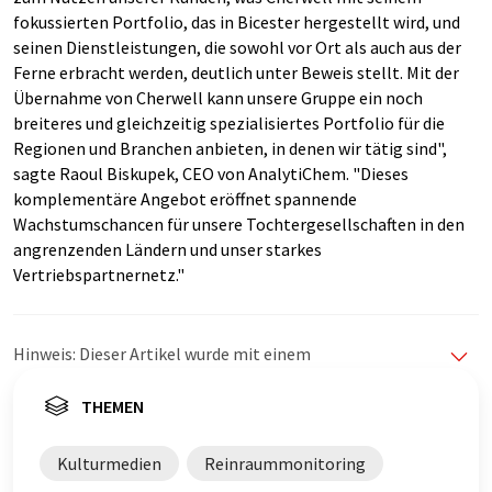
fokussierten Portfolio, das in Bicester hergestellt wird, und
seinen Dienstleistungen, die sowohl vor Ort als auch aus der
Ferne erbracht werden, deutlich unter Beweis stellt. Mit der
Übernahme von Cherwell kann unsere Gruppe ein noch
breiteres und gleichzeitig spezialisiertes Portfolio für die
Regionen und Branchen anbieten, in denen wir tätig sind",
sagte Raoul Biskupek, CEO von AnalytiChem. "Dieses
komplementäre Angebot eröffnet spannende
Wachstumschancen für unsere Tochtergesellschaften in den
angrenzenden Ländern und unser starkes
Vertriebspartnernetz."
Hinweis: Dieser Artikel wurde mit einem
Computersystem ohne menschlichen Eingriff übersetzt.
LUMITOS bietet diese automatischen Übersetzungen
THEMEN
an, um eine größere Bandbreite an aktuellen
Nachrichten zu präsentieren. Da dieser Artikel mit
Kulturmedien
Reinraummonitoring
automatischer Übersetzung übersetzt wurde, ist es