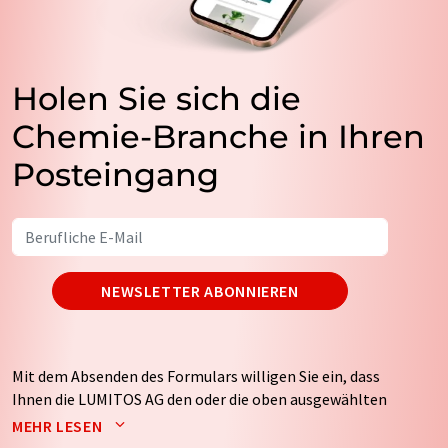
Holen Sie sich die
Chemie-Branche in Ihren
Posteingang
NEWSLETTER ABONNIEREN
Mit dem Absenden des Formulars willigen Sie ein, dass
Ihnen die LUMITOS AG den oder die oben ausgewählten
Newsletter per E-Mail zusendet. Ihre Daten werden
MEHR LESEN
nicht an Dritte weitergegeben. Die Speicherung und