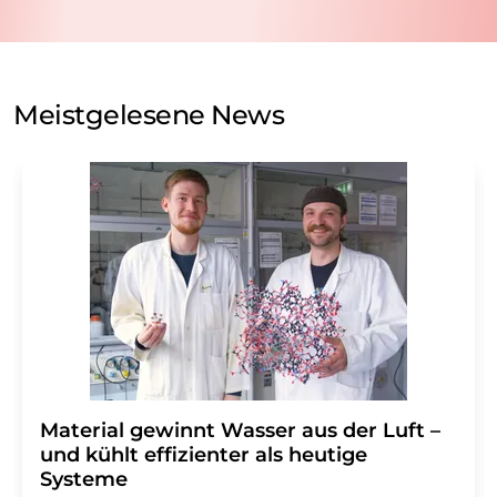
Verarbeitung Ihrer Daten durch die LUMITOS AG erfolgt
auf Basis unserer
Datenschutzerklärung
. LUMITOS darf
Sie zum Zwecke der Werbung oder der Markt- und
Meinungsforschung per E-Mail kontaktieren. Ihre
Meistgelesene News
Einwilligung können Sie jederzeit ohne Angabe von
Gründen gegenüber der LUMITOS AG, Ernst-Augustin-
Str. 2, 12489 Berlin oder per E-Mail unter
widerruf@lumitos.com
mit Wirkung für die Zukunft
widerrufen. Zudem ist in jeder E-Mail ein Link zur
Abbestellung des entsprechenden Newsletters
enthalten.
Material gewinnt Wasser aus der Luft –
und kühlt effizienter als heutige
Systeme