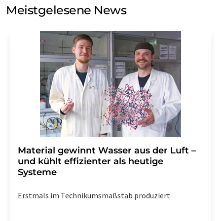
Meinungsforschung per E-Mail kontaktieren. Ihre
Meistgelesene News
Einwilligung können Sie jederzeit ohne Angabe von
Gründen gegenüber der LUMITOS AG, Ernst-Augustin-
Str. 2, 12489 Berlin oder per E-Mail unter
widerruf@lumitos.com
mit Wirkung für die Zukunft
widerrufen. Zudem ist in jeder E-Mail ein Link zur
Abbestellung des entsprechenden Newsletters
enthalten.
Material gewinnt Wasser aus der Luft –
und kühlt effizienter als heutige
Systeme
Erstmals im Technikumsmaßstab produziert