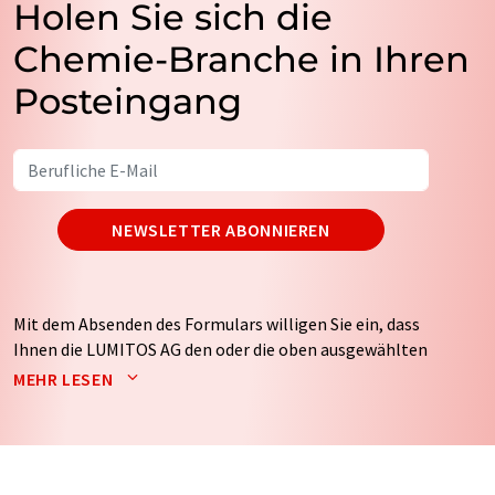
Holen Sie sich die
Chemie-Branche in Ihren
Posteingang
NEWSLETTER ABONNIEREN
Mit dem Absenden des Formulars willigen Sie ein, dass
Ihnen die LUMITOS AG den oder die oben ausgewählten
Newsletter per E-Mail zusendet. Ihre Daten werden
MEHR LESEN
nicht an Dritte weitergegeben. Die Speicherung und
Verarbeitung Ihrer Daten durch die LUMITOS AG erfolgt
auf Basis unserer
Datenschutzerklärung
. LUMITOS darf
Sie zum Zwecke der Werbung oder der Markt- und