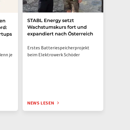
STABL Energy setzt
Berlin
nen
Wachstumskurs fort und
sichert
rd:
expandiert nach Österreich
Galliu
rtups
Erstes Batteriespeicherprojekt
Halbleit
enn je
beim Elektrowerk Schöder
Ladezeit
auf 10 M
zehnmal 
Silizium
NEWS LESEN
NEWS L