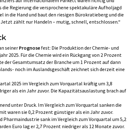
anzlers auf internationalem Parkett waren richtig und
s die Regierung die versprochene spektakuläre Aufholjagd
 in die Hand und baut den riesigen Bürokratieberg und die
 Jetzt zählt nur Handeln – mutig, schnell, entschlossen.“
ck
an seiner
Prognose
fest: Die Produktion der Chemie- und
hr 2025. Für die Chemie wird ein Rückgang von 2 Prozent
rfte der Gesamtumsatz der Branche um 1 Prozent auf dann
nlands- noch im Auslandsgeschäft zeichnet sich derzeit eine
rtal 2025 im Vergleich zum Vorquartal kräftig um 3,8
driger als ein Jahr zuvor. Die Kapazitätsauslastung brach auf
end unter Druck. Im Vergleich zum Vorquartal sanken die
it waren sie 0,2 Prozent günstiger als ein Jahr zuvor.
d Pharmaindustrie sank im Vergleich zum Vorquartal um 5,2
arden Euro lag er 2,7 Prozent niedriger als 12 Monate zuvor.