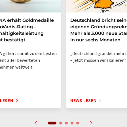
A erhält Goldmedaille
Deutschland bricht sei
oVadis-Rating –
eigenen Gründungsreko
altigkeitsleistung
Mehr als 3.000 neue Sta
t bestätigt
in nur sechs Monaten
 gehört damit zu den besten
„Deutschland gründet mehr d
ent aller bewerteten
– jetzt müssen wir skalieren“
nehmen weltweit
 LESEN
NEWS LESEN