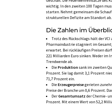
Geschäft. Die Feuerwehreinsätze des K
wichtig. In den zweiten 100 Tagen mus
starten. Nehmt gemeinsam die Schaufel
strukturellen Defizite am Standort ab.
Die Zahlen im Überbli
Trotz des Rückschlags hält der VCI 
Pharmaindustrie stagniert im Gesamtja
erwartet. Bei rückläufigen Preisen dü
221 Milliarden Euro sinken. Weder im I
Trendwende ab.
Die
Produktion
sank im zweiten Qua
Prozent. Sie lag damit 3,1 Prozent nie
71,7 Prozent ein.
Die
Erzeugerpreise
gerieten zunehm
Preise der Branche um 0,6 Prozent. Dam
Der
Gesamtumsatz
der Chemie- un
Prozent. Mit einem Wert von 52,2 Milli