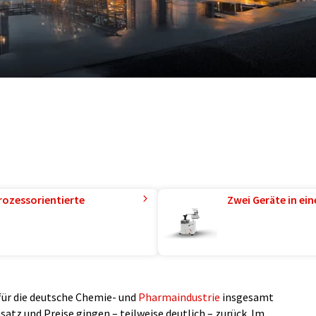
rozessorientierte
Zwei Geräte in ei
 für die deutsche Chemie- und
Pharmaindustrie
insgesamt
tz und Preise gingen – teilweise deutlich – zurück. Im