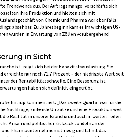
ffte Trendwende aus. Der Auftragsmangel verschärfte sich
rosselten ihre Produktion und hielten sich mit
Auslandsgeschäft von Chemie und Pharma war ebenfalls
erdings absehbar: Zu Jahresbeginn kam es im wichtigen US-
uhren wurden in Erwartung von Zöllen vorübergehend
serung in Sicht
ranche ist, zeigt sich bei der Kapazitätsauslastung. Sie
d erreichte nur noch 71,7 Prozent – der niedrigste Wert seit
unter der Rentabilitätsschwelle. Eine Besserung ist
tserwartungen haben sich definitiv eingetrübt.
oße Entrup kommentiert: „Das zweite Quartal war für die
che Nachfrage, sinkende Umsätze und eine Produktion weit
t die Realität in unserer Branche und auch in weiten Teilen
sche Krisen und politischer Zickzack zündeln an der
e- und Pharmaunternehmen ist riesig und lähmt das