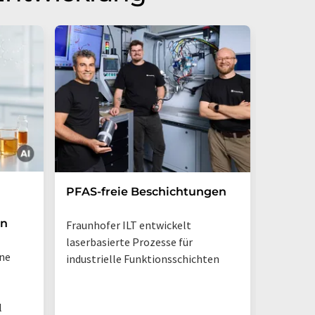
Kleinst
PFAS-freie Beschichtungen
erkenn
en
Fraunhofer ILT entwickelt
Fraunhof
laserbasierte Prozesse für
ine
bildgebe
industrielle Funktionsschichten
direkt i
einer V
l