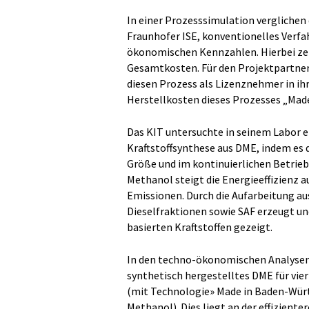
In einer Prozesssimulation vergliche
Fraunhofer ISE, konventionelles Verfa
ökonomischen Kennzahlen. Hierbei zei
Gesamtkosten. Für den Projektpartner 
diesen Prozess als Lizenznehmer in ihr
Herstellkosten dieses Prozesses „Mad
Das KIT untersuchte in seinem Labor e
Kraftstoffsynthese aus DME, indem es 
Größe und im kontinuierlichen Betrieb
Methanol steigt die Energieeffizienz a
Emissionen. Durch die Aufarbeitung a
Dieselfraktionen sowie SAF erzeugt un
basierten Kraftstoffen gezeigt.
In den techno-ökonomischen Analysen 
synthetisch hergestelltes DME für vier
(mit Technologie» Made in Baden-Würt
Methanol). Dies liegt an der effizient