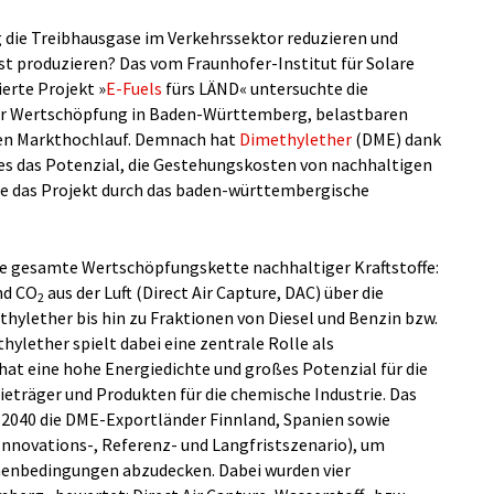
die Treibhausgase im Verkehrssektor reduzieren und
st produzieren? Das vom Fraunhofer-Institut für Solare
erte Projekt »
E-Fuels
fürs LÄND« untersuchte die
er Wertschöpfung in Baden-Württemberg, belastbaren
en Markthochlauf. Demnach hat
Dimethylether
(DME) dank
es das Potenzial, die Gestehungskosten von nachhaltigen
de das Projekt durch das baden-württembergische
e gesamte Wertschöpfungskette nachhaltiger Kraftstoffe:
nd CO
aus der Luft (Direct Air Capture, DAC) über die
2
ylether bis hin zu Fraktionen von Diesel und Benzin bzw.
hylether spielt dabei eine zentrale Rolle als
 hat eine hohe Energiedichte und großes Potenzial für die
ieträger und Produkten für die chemische Industrie. Das
s 2040 die DME-Exportländer Finnland, Spanien sowie
, Innovations-, Referenz- und Langfristszenario), um
enbedingungen abzudecken. Dabei wurden vier