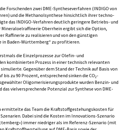
n die Forschenden zwei DME-Syntheseverfahren (INDIGO von
hren) und die Methanolsynthese hinsichtlich ihrer techno-
gte das INDIGO-Verfahren deutlich geringere Betriebs- und
Mineraloelraffinerie Oberrhein ergibt sich die Option,
er Raffinerie zu realisieren und von den günstigen
e in Baden-Württemberg“ zu profitieren.
rstmals die Einzelprozesse zur Olefin- und
den kombinierten Prozess in einer technisch relevanten
 simulierte. Gegenüber dem Stand der Technik auf Basis von
uf bis zu 90 Prozent, entsprechend sinken die CO
-
2
usgewählter Oligomerisierungsprodukte wurden Benzin- und
d das vielversprechende Potenzial zur Synthese von DME-
ermittelte das Team die Kraftstoffgestehungskosten für
 Szenarien. Dabei sind die Kosten im Innovations-Szenario
temberg«) immer niedriger als im Referenz-Szenario (mit
eren Kraftstoffherstellung auf DME-Basis sowie der