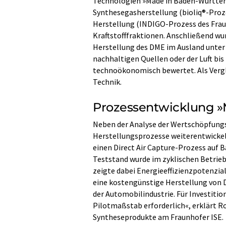
Technologien »Made in Baden-Württemb
Synthesegasherstellung (bioliq®-Proze
Herstellung (INDIGO-Prozess des Fraun
Kraftstofffraktionen. Anschließend w
Herstellung des DME im Ausland unte
nachhaltigen Quellen oder der Luft bi
technoökonomisch bewertet. Als Vergle
Technik.
Prozessentwicklung 
Neben der Analyse der Wertschöpfung
Herstellungsprozesse weiterentwickel
einen Direct Air Capture-Prozess auf 
Teststand wurde im zyklischen Betrieb
zeigte dabei Energieeffizienzpotenzia
eine kostengünstige Herstellung von
der Automobilindustrie. Für Investiti
Pilotmaßstab erforderlich«, erklärt R
Syntheseprodukte am Fraunhofer ISE.