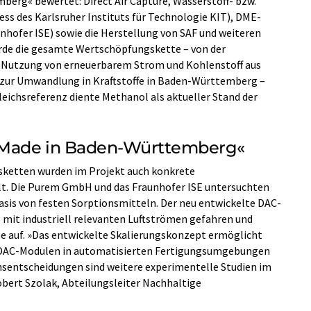
erg« bewertet: Direct Air Capture, Wasserstoff- bzw.
ss des Karlsruher Instituts für Technologie KIT), DME-
hofer ISE) sowie die Herstellung von SAF und weiteren
urde die gesamte Wertschöpfungskette – von der
r Nutzung von erneuerbarem Strom und Kohlenstoff aus
s zur Umwandlung in Kraftstoffe in Baden-Württemberg –
ichsreferenz diente Methanol als aktueller Stand der
»Made in Baden-Württemberg«
sketten wurden im Projekt auch konkrete
t. Die Purem GmbH und das Fraunhofer ISE untersuchten
Basis von festen Sorptionsmitteln. Der neu entwickelte DAC-
 mit industriell relevanten Luftströmen gefahren und
le auf. »Das entwickelte Skalierungskonzept ermöglicht
 DAC-Modulen in automatisierten Fertigungsumgebungen
onsentscheidungen sind weitere experimentelle Studien im
obert Szolak, Abteilungsleiter Nachhaltige