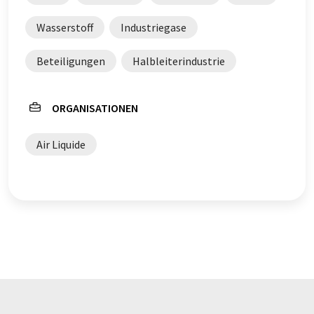
automatischer Übersetzung übersetzt wurde, ist es
möglich, dass er Fehler im Vokabular, in der Syntax oder
Wasserstoff
Industriegase
in der Grammatik enthält. Den ursprünglichen Artikel in
Englisch finden Sie
hier
.
Beteiligungen
Halbleiterindustrie
ORGANISATIONEN
Air Liquide