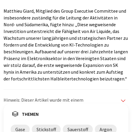
Matthieu Giard, Mitglied des Group Executive Committee und
insbesondere zuständig für die Leitung der Aktivitäten in
Nord- und Südamerika, fügte hinzu: „Diese wegweisende
Investition unterstreicht die Fähigkeit von Air Liquide, das
Wachstum unserer langjährigen und strategischen Partner zu
fördern und die Entwicklung von KI-Technologien zu
beschleunigen. Aufbauend auf unserer drei Jahrzehnte langen
Präsenz im Elektroniksektor in den Vereinigten Staaten sind
wir stolz darauf, die erste wegweisende Expansion von SK
hynix in Amerika zu unterstützen und konkret zum Aufstieg
der fortschrittlichsten Halbleitertechnologien beizutragen.“
Hinweis: Dieser Artikel wurde mit einem
Computersystem ohne menschlichen Eingriff übersetzt.
LUMITOS bietet diese automatischen Übersetzungen
THEMEN
an, um eine größere Bandbreite an aktuellen
Nachrichten zu präsentieren. Da dieser Artikel mit
Gase
Stickstoff
Sauerstoff
Argon