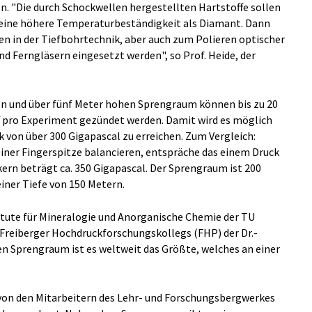
. "Die durch Schockwellen hergestellten Hartstoffe sollen
. eine höhere Temperaturbeständigkeit als Diamant. Dann
n in der Tiefbohrtechnik, aber auch zum Polieren optischer
d Ferngläsern eingesetzt werden", so Prof. Heide, der
n und über fünf Meter hohen Sprengraum können bis zu 20
 pro Experiment gezündet werden. Damit wird es möglich
k von über 300 Gigapascal zu erreichen. Zum Vergleich:
einer Fingerspitze balancieren, entspräche das einem Druck
ern beträgt ca. 350 Gigapascal. Der Sprengraum ist 200
iner Tiefe von 150 Metern.
itute für Mineralogie und Anorganische Chemie der TU
s Freiberger Hochdruckforschungskollegs (FHP) der Dr.-
en Sprengraum ist es weltweit das Größte, welches an einer
von den Mitarbeitern des Lehr- und Forschungsbergwerkes