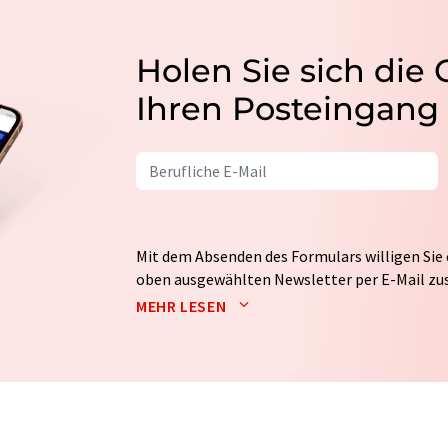
Holen Sie sich die
Ihren Posteingang
Mit dem Absenden des Formulars willigen Sie 
oben ausgewählten Newsletter per E-Mail zus
weitergegeben. Die Speicherung und Verarbei
MEHR LESEN
auf Basis unserer
Datenschutzerklärung
. LUM
Markt- und Meinungsforschung per E-Mail kon
jederzeit ohne Angabe von Gründen gegenüber
Berlin oder per E-Mail unter
widerruf@lumito
Zudem ist in jeder E-Mail ein Link zur Abbes
enthalten.