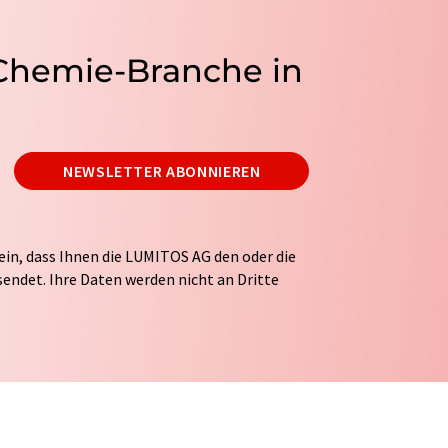
 Chemie-Branche in
NEWSLETTER ABONNIEREN
ein, dass Ihnen die LUMITOS AG den oder die
endet. Ihre Daten werden nicht an Dritte
tung Ihrer Daten durch die LUMITOS AG erfolgt
ITOS darf Sie zum Zwecke der Werbung oder der
taktieren. Ihre Einwilligung können Sie
 der LUMITOS AG, Ernst-Augustin-Str. 2, 12489
s.com
mit Wirkung für die Zukunft widerrufen.
tellung des entsprechenden Newsletters