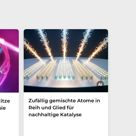
Zufällig gemischte Atome in
Wie ma
itze
Reih und Glied für
Nanopa
sie
nachhaltige Katalyse
Ewigke
Wasser