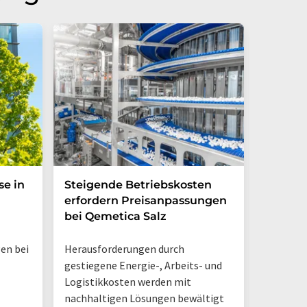
se in
Steigende Betriebskosten
Elektro
erfordern Preisanpassungen
Forsche
bei Qemetica Salz
Verbre
Verbre
en bei
Herausforderungen durch
Batterie
gestiegene Energie-, Arbeits- und
werden i
Logistikkosten werden mit
Fuels we
nachhaltigen Lösungen bewältigt