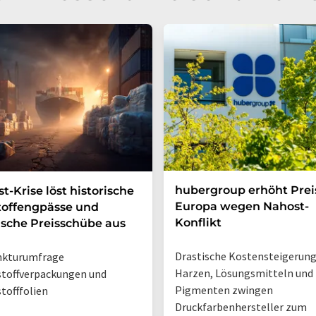
hubergroup erhöht Prei
t-Krise löst historische
Europa wegen Nahost-
toffengpässe und
Konflikt
ische Preisschübe aus
Drastische Kostensteigerung
nkturumfrage
Harzen, Lösungsmitteln und
toffverpackungen und
Pigmenten zwingen
tofffolien
Druckfarbenhersteller zum