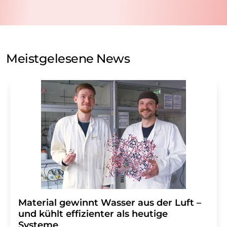
nicht an Dritte weitergegeben. Die Speicherung und
Verarbeitung Ihrer Daten durch die LUMITOS AG erfolgt
auf Basis unserer
Datenschutzerklärung
. LUMITOS darf
Sie zum Zwecke der Werbung oder der Markt- und
Meinungsforschung per E-Mail kontaktieren. Ihre
Meistgelesene News
Einwilligung können Sie jederzeit ohne Angabe von
Gründen gegenüber der LUMITOS AG, Ernst-Augustin-
Str. 2, 12489 Berlin oder per E-Mail unter
widerruf@lumitos.com
mit Wirkung für die Zukunft
widerrufen. Zudem ist in jeder E-Mail ein Link zur
Abbestellung des entsprechenden Newsletters
enthalten.
Material gewinnt Wasser aus der Luft –
und kühlt effizienter als heutige
Systeme