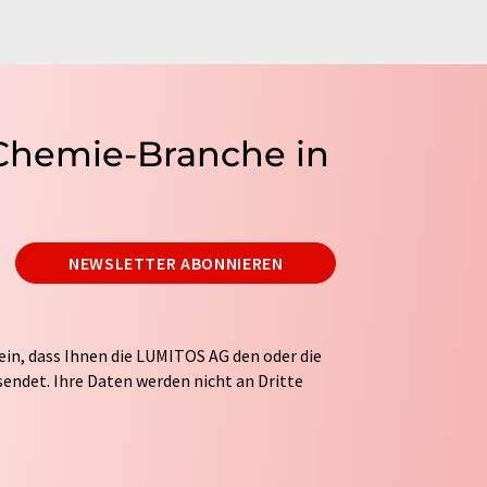
 Chemie-Branche in
NEWSLETTER ABONNIEREN
ein, dass Ihnen die LUMITOS AG den oder die
endet. Ihre Daten werden nicht an Dritte
tung Ihrer Daten durch die LUMITOS AG erfolgt
ITOS darf Sie zum Zwecke der Werbung oder der
taktieren. Ihre Einwilligung können Sie
 der LUMITOS AG, Ernst-Augustin-Str. 2, 12489