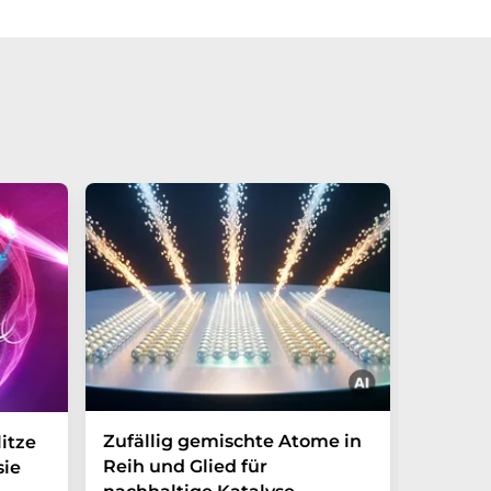
Zufällig gemischte Atome in
Wie ma
itze
Reih und Glied für
Nanopa
sie