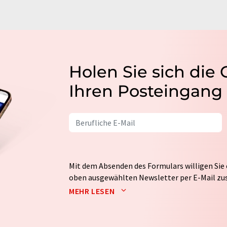
Holen Sie sich die
Ihren Posteingang
Mit dem Absenden des Formulars willigen Sie 
oben ausgewählten Newsletter per E-Mail zus
weitergegeben. Die Speicherung und Verarbei
MEHR LESEN
auf Basis unserer
Datenschutzerklärung
. LUM
Markt- und Meinungsforschung per E-Mail kon
jederzeit ohne Angabe von Gründen gegenüber