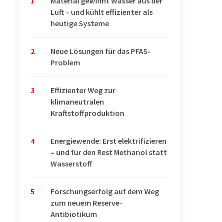
1
Material gewinnt Wasser aus der
Luft – und kühlt effizienter als
heutige Systeme
2
Neue Lösungen für das PFAS-
Problem
3
Effizienter Weg zur
klimaneutralen
Kraftstoffproduktion
4
Energiewende: Erst elektrifizieren
– und für den Rest Methanol statt
Wasserstoff
5
Forschungserfolg auf dem Weg
zum neuem Reserve-
Antibiotikum