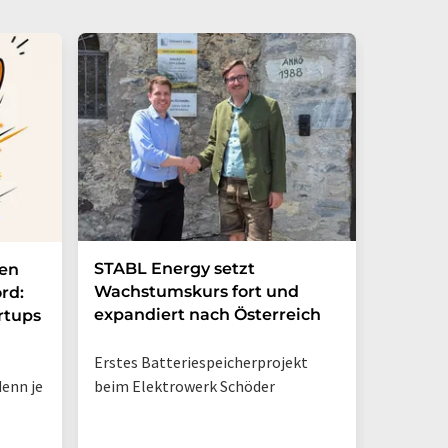
STABL Energy setzt
Berlin
nen
Wachstumskurs fort und
sichert
rd:
expandiert nach Österreich
Galliu
rtups
Erstes Batteriespeicherprojekt
Halbleit
enn je
beim Elektrowerk Schöder
Ladezeit
auf 10 M
zehnmal 