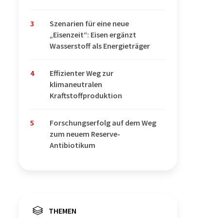
3
Szenarien für eine neue
„Eisenzeit“: Eisen ergänzt
Wasserstoff als Energieträger
4
Effizienter Weg zur
klimaneutralen
Kraftstoffproduktion
5
Forschungserfolg auf dem Weg
zum neuem Reserve-
Antibiotikum
THEMEN