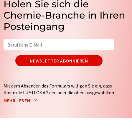
Holen Sie sich die
Chemie-Branche in Ihren
Posteingang
NEWSLETTER ABONNIEREN
Mit dem Absenden des Formulars willigen Sie ein, dass
Ihnen die LUMITOS AG den oder die oben ausgewählten
Newsletter per E-Mail zusendet. Ihre Daten werden
MEHR LESEN
nicht an Dritte weitergegeben. Die Speicherung und
Verarbeitung Ihrer Daten durch die LUMITOS AG erfolgt
auf Basis unserer
Datenschutzerklärung
. LUMITOS darf
Sie zum Zwecke der Werbung oder der Markt- und