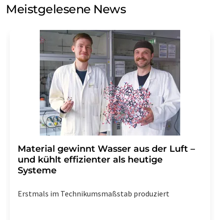
Meinungsforschung per E-Mail kontaktieren. Ihre
Meistgelesene News
Einwilligung können Sie jederzeit ohne Angabe von
Gründen gegenüber der LUMITOS AG, Ernst-Augustin-
Str. 2, 12489 Berlin oder per E-Mail unter
widerruf@lumitos.com
mit Wirkung für die Zukunft
widerrufen. Zudem ist in jeder E-Mail ein Link zur
Abbestellung des entsprechenden Newsletters
enthalten.
Material gewinnt Wasser aus der Luft –
und kühlt effizienter als heutige
Systeme
Erstmals im Technikumsmaßstab produziert