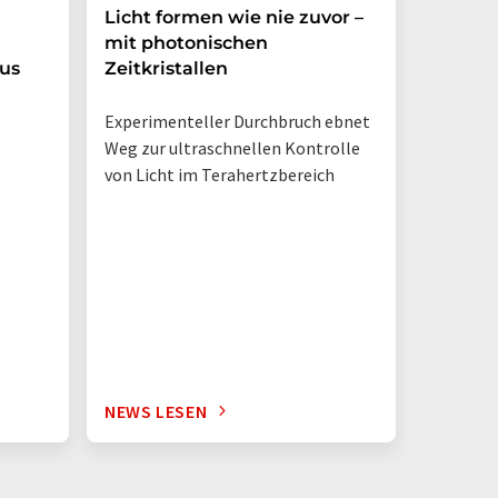
Licht formen wie nie zuvor –
Mechan
mit photonischen
erzeugt
us
Zeitkristallen
Experimenteller Durchbruch ebnet
Weg zur ultraschnellen Kontrolle
von Licht im Terahertzbereich
NEWS LESEN
NEWS L