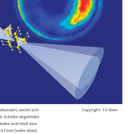
okussiert, weitet sich
Copyright: TU Wien
als Scheibe abgebildet.
heibe nicht bloß eine
re Form (siehe oben).