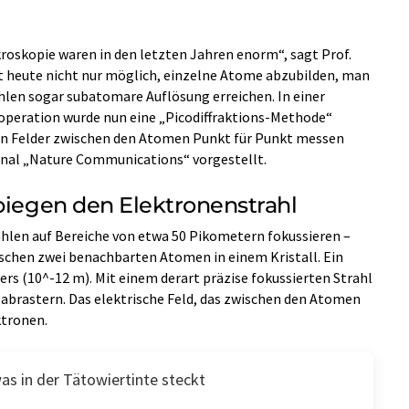
kroskopie waren in den letzten Jahren enorm“, sagt Prof.
st heute nicht nur möglich, einzelne Atome abzubilden, man
len sogar subatomare Auflösung erreichen. In einer
operation wurde nun eine „Picodiffraktions-Methode“
chen Felder zwischen den Atomen Punkt für Punkt messen
rnal „Nature Communications“ vorgestellt.
rbiegen den Elektronenstrahl
hlen auf Bereiche von etwa 50 Pikometern fokussieren –
wischen zwei benachbarten Atomen in einem Kristall. Ein
ters (10^-12 m). Mit einem derart präzise fokussierten Strahl
t abrastern. Das elektrische Feld, das zwischen den Atomen
ktronen.
as in der Tätowiertinte steckt