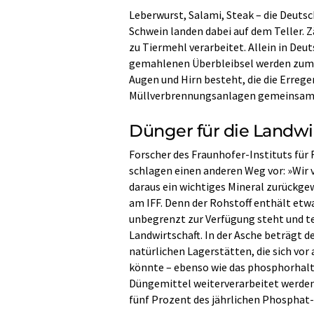
Leberwurst, Salami, Steak – die Deutsc
Schwein landen dabei auf dem Teller. 
zu Tiermehl verarbeitet. Allein in Deut
gemahlenen Überbleibsel werden zum Te
Augen und Hirn besteht, die die Errege
Müllverbrennungsanlagen gemeinsam 
Dünger für die Landwi
Forscher des Fraunhofer-Instituts für
schlagen einen anderen Weg vor: »Wir v
daraus ein wichtiges Mineral zurückge
am IFF. Denn der Rohstoff enthält etwa 
unbegrenzt zur Verfügung steht und teu
Landwirtschaft. In der Asche beträgt de
natürlichen Lagerstätten, die sich vor
könnte – ebenso wie das phosphorhalti
Düngemittel weiterverarbeitet werden«
fünf Prozent des jährlichen Phosphat