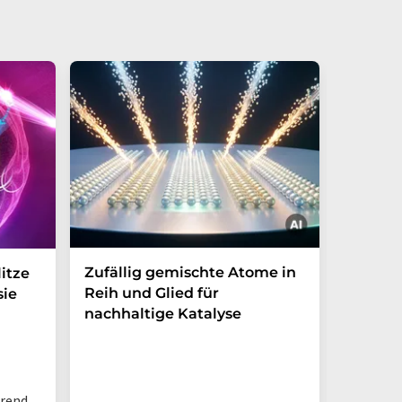
Zufällig gemischte Atome in
Wie ma
itze
Reih und Glied für
Nanopa
sie
nachhaltige Katalyse
Ewigke
Wasser
hrend