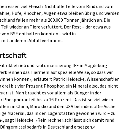
hen essen viel Fleisch. Nicht alle Teile vom Rind und vom
Zähne, Hufe, Knochen, Augen etwa bleiben übrig und werden
schland fallen mehr als 200.000 Tonnen jährlich an. Die
il wieder an Tiere verfüttert. Der Rest – der etwa aus
r von BSE enthalten könnten – wird in
mit anderem Abfall verbrannt.
rtschaft
 Fabrikbetrieb und -automatisierung IFF in Magdeburg
erbrennen das Tiermehl auf spezielle Weise, so dass wir
winnen können«, erläutert Patric Heidecke, Wissenschaftler
drei bis vier Prozent Phosphor, ein Mineral also, das nicht
er ist. Man braucht es vor allem als Dünger in der
r Phosphoranteil bis zu 16 Prozent. Das ist so viel wie in
 allem in China, Marokko und den USA befinden. »Die Asche
ge Material, das in den Lagerstätten gewonnen wird – zu
, sagt Heidecke. »Rein rechnerisch lässt sich damit rund
-Düngemittelbedarfs in Deutschland ersetzen.«