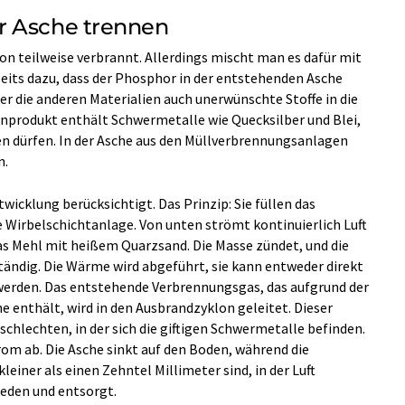
r Asche trennen
on teilweise verbrannt. Allerdings mischt man es dafür mit
seits dazu, dass der Phosphor in der entstehenden Asche
er die anderen Materialien auch unerwünschte Stoffe in die
nprodukt enthält Schwermetalle wie Quecksilber und Blei,
den dürfen. In der Asche aus den Müllverbrennungsanlagen
n.
twicklung berücksichtigt. Das Prinzip: Sie füllen das
e Wirbelschichtanlage. Von unten strömt kontinuierlich Luft
s Mehl mit heißem Quarzsand. Die Masse zündet, und die
tändig. Die Wärme wird abgeführt, sie kann entweder direkt
erden. Das entstehende Verbrennungsgas, das aufgrund der
he enthält, wird in den Ausbrandzyklon geleitet. Dieser
schlechten, in der sich die giftigen Schwermetalle befinden.
rom ab. Die Asche sinkt auf den Boden, während die
einer als einen Zehntel Millimeter sind, in der Luft
ieden und entsorgt.