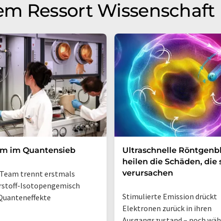
em Ressort Wissenschaft
um im Quantensieb
Ultraschnelle Röntgenbl
heilen die Schäden, die 
verursachen
Team trennt erstmals
rstoff-Isotopengemisch
Stimulierte Emission drückt
Quanteneffekte
Elektronen zurück in ihren
Ausgangszustand – noch wä