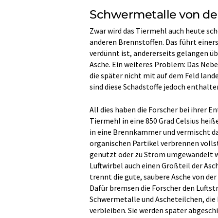
Schwermetalle von de
Zwar wird das Tiermehl auch heute sch
anderen Brennstoffen. Das führt einer
verdünnt ist, andererseits gelangen üb
Asche. Ein weiteres Problem: Das Nebe
die später nicht mit auf dem Feld lan
sind diese Schadstoffe jedoch enthalte
All dies haben die Forscher bei ihrer En
Tiermehl in eine 850 Grad Celsius heiß
in eine Brennkammer und vermischt da
organischen Partikel verbrennen volls
genutzt oder zu Strom umgewandelt w
Luftwirbel auch einen Großteil der Asc
trennt die gute, saubere Asche von der 
Dafür bremsen die Forscher den Luftst
Schwermetalle und Ascheteilchen, die kl
verbleiben. Sie werden später abgesch