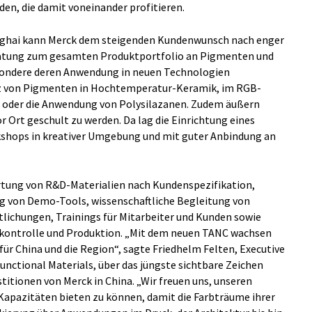
en, die damit voneinander profitieren.
anghai kann Merck dem steigenden Kundenwunsch nach enger
atung zum gesamten Produktportfolio an Pigmenten und
sondere deren Anwendung in neuen Technologien
z von Pigmenten in Hochtemperatur-Keramik, im RGB-
n oder die Anwendung von Polysilazanen. Zudem äußern
Ort geschult zu werden. Da lag die Einrichtung eines
shops in kreativer Umgebung und mit guter Anbindung an
tung von R&D-Materialien nach Kundenspezifikation,
 von Demo-Tools, wissenschaftliche Begleitung von
lichungen, Trainings für Mitarbeiter und Kunden sowie
skontrolle und Produktion. „Mit dem neuen TANC wachsen
r China und die Region“, sagte Friedhelm Felten, Executive
unctional Materials, über das jüngste sichtbare Zeichen
stitionen von Merck in China. „Wir freuen uns, unseren
Kapazitäten bieten zu können, damit die Farbträume ihrer