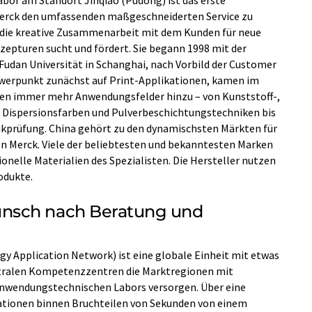
bor am Standort Jinqiao (Pudong) ist das erste
Merck den umfassenden maßgeschneiderten Service zu
d die kreative Zusammenarbeit mit dem Kunden für neue
pturen sucht und fördert. Sie begann 1998 mit der
 Fudan Universität in Schanghai, nach Vorbild der Customer
hwerpunkt zunächst auf Print-Applikationen, kamen im
ngen immer mehr Anwendungsfelder hinzu – von Kunststoff-,
Dispersionsfarben und Pulverbeschichtungstechniken bis
ikprüfung. China gehört zu den dynamischsten Märkten für
 Merck. Viele der beliebtesten und bekanntesten Marken
nelle Materialien des Spezialisten. Die Hersteller nutzen
odukte.
nsch nach Beratung und
y Application Network) ist eine globale Einheit mit etwas
entralen Kompetenzzentren die Marktregionen mit
anwendungstechnischen Labors versorgen. Über eine
tionen binnen Bruchteilen von Sekunden von einem