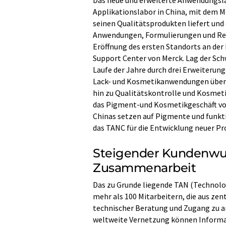
Das neue und erweiterte Anwendungsla
Applikationslabor in China, mit dem 
seinen Qualitätsprodukten liefert un
Anwendungen, Formulierungen und Reze
Eröffnung des ersten Standorts an der
Support Center von Merck. Lag der Sc
Laufe der Jahre durch drei Erweiteru
Lack- und Kosmetikanwendungen über 
hin zu Qualitätskontrolle und Kosmet
das Pigment-und Kosmetikgeschäft von
Chinas setzen auf Pigmente und funktio
das TANC für die Entwicklung neuer Pr
Steigender Kundenwu
Zusammenarbeit
Das zu Grunde liegende TAN (Technolog
mehr als 100 Mitarbeitern, die aus z
technischer Beratung und Zugang zu 
weltweite Vernetzung können Informa