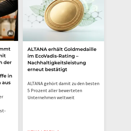
immt
ALTANA erhält Goldmedaille
Deutsc
mit
im EcoVadis-Rating –
eigene
h der
Nachhaltigkeitsleistung
Mehr a
erneut bestätigt
in nur
ffe in
n aus
ALTANA gehört damit zu den besten
„Deutsch
5 Prozent aller bewerteten
– jetzt 
er
Unternehmen weltweit
st-