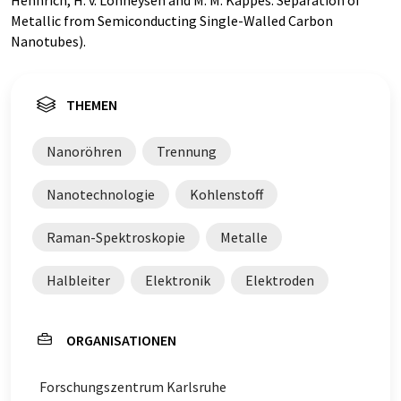
Hennrich, H. v. Löhneysen and M. M. Kappes: Separation of
Metallic from Semiconducting Single-Walled Carbon
Nanotubes).
THEMEN
Nanoröhren
Trennung
Nanotechnologie
Kohlenstoff
Raman-Spektroskopie
Metalle
Halbleiter
Elektronik
Elektroden
ORGANISATIONEN
Forschungszentrum Karlsruhe