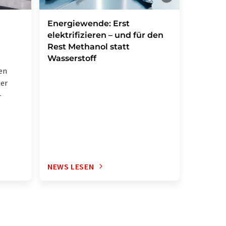
Forsch
Energiewende: Erst
Weg zu
elektrifizieren – und für den
Antibi
Rest Methanol statt
Wasserstoff
Chemiker
en
Synthes
der
Natursto
-
gelunge
NEWS LESEN
NEWS L