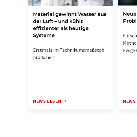
Neue 
Material gewinnt Wasser aus
Prob
der Luft – und kühlt
effizienter als heutige
Systeme
Forsc
Metho
Erstmals im Technikumsmaßstab
Ewigke
produziert
NEWS LESEN
NEWS