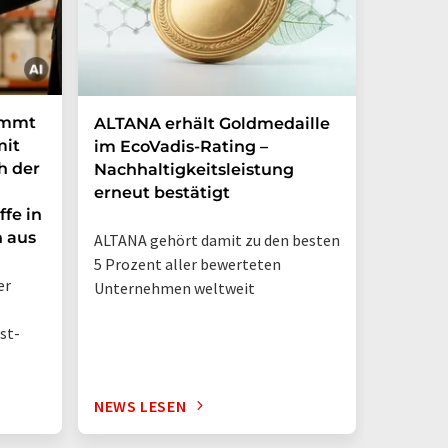
immt
ALTANA erhält Goldmedaille
Deutsc
mit
im EcoVadis-Rating –
eigene
h der
Nachhaltigkeitsleistung
Mehr a
erneut bestätigt
in nur
ffe in
n aus
ALTANA gehört damit zu den besten
„Deutsch
5 Prozent aller bewerteten
– jetzt 
er
Unternehmen weltweit
st-
NEWS LESEN
NEWS L