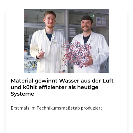
Gründen gegenüber der LUMITOS AG, Ernst-Augustin-
Str. 2, 12489 Berlin oder per E-Mail unter
widerruf@lumitos.com
mit Wirkung für die Zukunft
widerrufen. Zudem ist in jeder E-Mail ein Link zur
Abbestellung des entsprechenden Newsletters
enthalten.
Material gewinnt Wasser aus der Luft –
und kühlt effizienter als heutige
Systeme
Erstmals im Technikumsmaßstab produziert