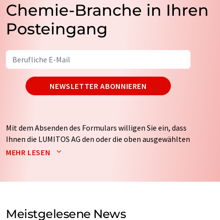
Chemie-Branche in Ihren
Posteingang
NEWSLETTER ABONNIEREN
Mit dem Absenden des Formulars willigen Sie ein, dass
Ihnen die LUMITOS AG den oder die oben ausgewählten
Newsletter per E-Mail zusendet. Ihre Daten werden
MEHR LESEN
nicht an Dritte weitergegeben. Die Speicherung und
Verarbeitung Ihrer Daten durch die LUMITOS AG erfolgt
auf Basis unserer
Datenschutzerklärung
. LUMITOS darf
Sie zum Zwecke der Werbung oder der Markt- und
Meinungsforschung per E-Mail kontaktieren. Ihre
Meistgelesene News
Einwilligung können Sie jederzeit ohne Angabe von