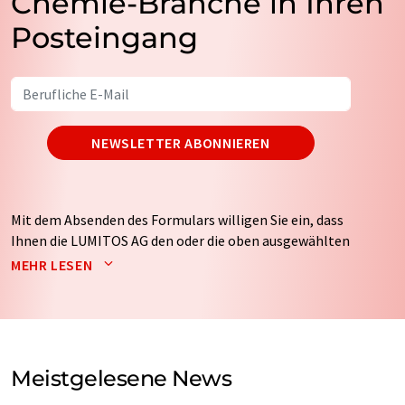
Chemie-Branche in Ihren
Posteingang
NEWSLETTER ABONNIEREN
Mit dem Absenden des Formulars willigen Sie ein, dass
Ihnen die LUMITOS AG den oder die oben ausgewählten
Newsletter per E-Mail zusendet. Ihre Daten werden
MEHR LESEN
nicht an Dritte weitergegeben. Die Speicherung und
Verarbeitung Ihrer Daten durch die LUMITOS AG erfolgt
auf Basis unserer
Datenschutzerklärung
. LUMITOS darf
Sie zum Zwecke der Werbung oder der Markt- und
Meinungsforschung per E-Mail kontaktieren. Ihre
Meistgelesene News
Einwilligung können Sie jederzeit ohne Angabe von