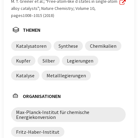
M. T. Greiner et al.; "Free-atom-like d states in single-atom
alloy catalysts"; Nature Chemistry; Volume 10,
pages1008–1015 (2018)
THEMEN
Katalysatoren
Synthese
Chemikalien
Kupfer
Silber
Legierungen
Katalyse
Metalllegierungen
ORGANISATIONEN
Max-Planck-Institut für chemische
Energiekonversion
Fritz-Haber-Institut