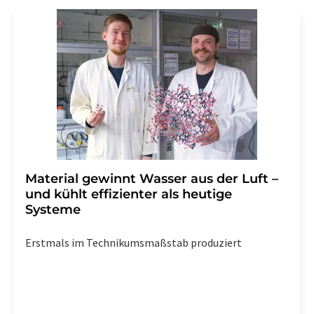
Gründen gegenüber der LUMITOS AG, Ernst-Augustin-
Str. 2, 12489 Berlin oder per E-Mail unter
widerruf@lumitos.com
mit Wirkung für die Zukunft
widerrufen. Zudem ist in jeder E-Mail ein Link zur
Abbestellung des entsprechenden Newsletters
enthalten.
Material gewinnt Wasser aus der Luft –
und kühlt effizienter als heutige
Systeme
Erstmals im Technikumsmaßstab produziert