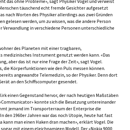
eht das ohne Probleme», sagt Physiker Vogel und verweist
Menschen täuschend echt fremde Gesichter aufgesetzt
das nach Worten des Physiker allerdings aus zwei Gründen
en gelesen werden, um zu wissen, was die andere Person
er Verwandlung in verschiedene Personen unterschiedliche
wohner des Planeten mit einer tragbaren,
als medizinisches Instrument genutzt werden kann. «Das
ng, aber das ist nur eine Frage der Zeit», sagt Vogel.
, die Körperfunktionen wie den Puls messen können.
» bereits angewandte Telemedizin, so der Physiker. Denn dort
erät an den Schiffscomputer gesendet.
 Kirk einen Gegenstand hervor, der nach heutigen Maßstäben
 «Communicator» konnte sich die Besatzung untereinander
mmt jemand im Transporterraum der Enterprise die
n den 1960er Jahren war das noch Utopie, heute hat fast
Da kann man einen Haken dran machen», erklärt Vogel. Die
 sogar mit einem gleichnamigen Modell. Der «Nokia 9000