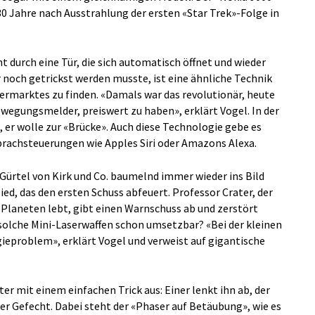
 Jahre nach Ausstrahlung der ersten «Star Trek»-Folge in
ht durch eine Tür, die sich automatisch öffnet und wieder
 noch getrickst werden musste, ist eine ähnliche Technik
ermarktes zu finden. «Damals war das revolutionär, heute
Bewegungsmelder, preiswert zu haben», erklärt Vogel. In der
, er wolle zur «Brücke». Auch diese Technologie gebe es
Sprachsteuerungen wie Apples Siri oder Amazons Alexa.
Gürtel von Kirk und Co. baumelnd immer wieder ins Bild
ed, das den ersten Schuss abfeuert. Professor Crater, der
Planeten lebt, gibt einen Warnschuss ab und zerstört
 solche Mini-Laserwaffen schon umsetzbar? «Bei der kleinen
ieproblem», erklärt Vogel und verweist auf gigantische
er mit einem einfachen Trick aus: Einer lenkt ihn ab, der
er Gefecht. Dabei steht der «Phaser auf Betäubung», wie es