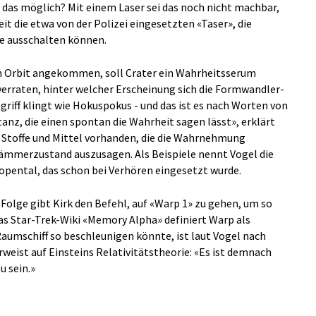
t das möglich? Mit einem Laser sei das noch nicht machbar,
it die etwa von der Polizei eingesetzten «Taser», die
se ausschalten können.
 im Orbit angekommen, soll Crater ein Wahrheitsserum
 verraten, hinter welcher Erscheinung sich die Formwandler-
griff klingt wie Hokuspokus - und das ist es nach Worten von
tanz, die einen spontan die Wahrheit sagen lässt», erklärt
er Stoffe und Mittel vorhanden, die die Wahrnehmung
Dämmerzustand auszusagen. Als Beispiele nennt Vogel die
pental, das schon bei Verhören eingesetzt wurde.
n Folge gibt Kirk den Befehl, auf «Warp 1» zu gehen, um so
Das Star-Trek-Wiki «Memory Alpha» definiert Warp als
Raumschiff so beschleunigen könnte, ist laut Vogel nach
weist auf Einsteins Relativitätstheorie: «Es ist demnach
u sein.»