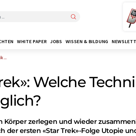
CHTEN
WHITE PAPER
JOBS
WISSEN & BILDUNG
NEWSLETT
 ...
Trek»: Welche Techn
glich?
, den Körper zerlegen und wieder zusamm
h der ersten «Star Trek»-Folge Utopie und 