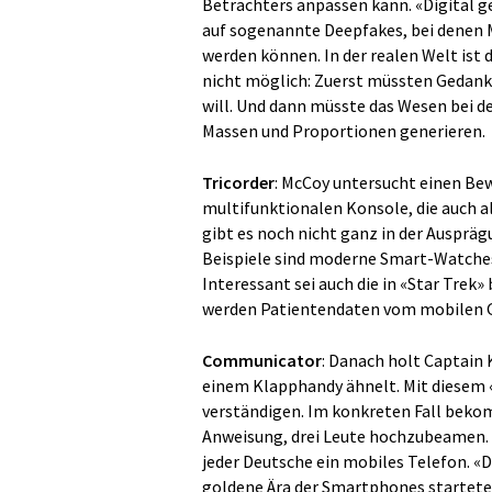
Betrachters anpassen kann. «Digital g
auf sogenannte Deepfakes, bei denen 
werden können. In der realen Welt ist 
nicht möglich: Zuerst müssten Gedank
will. Und dann müsste das Wesen bei d
Massen und Proportionen generieren.
Tricorder
: McCoy untersucht einen Be
multifunktionalen Konsole, die auch 
gibt es noch nicht ganz in der Ausprägu
Beispiele sind moderne Smart-Watches
Interessant sei auch die in «Star Trek
werden Patientendaten vom mobilen G
Communicator
: Danach holt Captain
einem Klapphandy ähnelt. Mit diesem
verständigen. Im konkreten Fall beko
Anweisung, drei Leute hochzubeamen. I
jeder Deutsche ein mobiles Telefon. «
goldene Ära der Smartphones startete