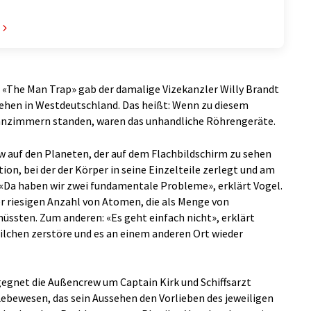
 «The Man Trap» gab der damalige Vizekanzler Willy Brandt
sehen in Westdeutschland. Das heißt: Wenn zu diesem
hnzimmern standen, waren das unhandliche Röhrengeräte.
ew auf den Planeten, der auf dem Flachbildschirm zu sehen
tion, bei der der Körper in seine Einzelteile zerlegt und am
«Da haben wir zwei fundamentale Probleme», erklärt Vogel.
r riesigen Anzahl von Atomen, die als Menge von
ssten. Zum anderen: «Es geht einfach nicht», erklärt
Teilchen zerstöre und es an einem anderen Ort wieder
gegnet die Außencrew um Captain Kirk und Schiffsarzt
ebewesen, das sein Aussehen den Vorlieben des jeweiligen