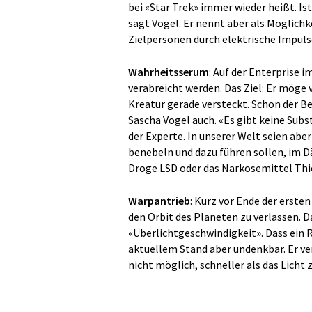
bei «Star Trek» immer wieder heißt. Is
sagt Vogel. Er nennt aber als Möglichke
Zielpersonen durch elektrische Impul
Wahrheitsserum
: Auf der Enterprise
verabreicht werden. Das Ziel: Er möge
Kreatur gerade versteckt. Schon der Be
Sascha Vogel auch. «Es gibt keine Subs
der Experte. In unserer Welt seien ab
benebeln und dazu führen sollen, im 
Droge LSD oder das Narkosemittel Thio
Warpantrieb
: Kurz vor Ende der erste
den Orbit des Planeten zu verlassen. 
«Überlichtgeschwindigkeit». Dass ein 
aktuellem Stand aber undenkbar. Er ver
nicht möglich, schneller als das Licht z