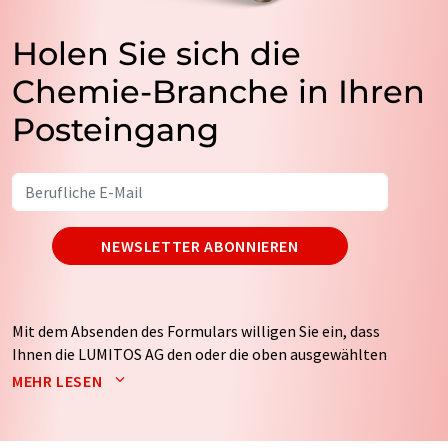
Holen Sie sich die
Chemie-Branche in Ihren
Posteingang
NEWSLETTER ABONNIEREN
Mit dem Absenden des Formulars willigen Sie ein, dass
Ihnen die LUMITOS AG den oder die oben ausgewählten
Newsletter per E-Mail zusendet. Ihre Daten werden
MEHR LESEN
nicht an Dritte weitergegeben. Die Speicherung und
Verarbeitung Ihrer Daten durch die LUMITOS AG erfolgt
auf Basis unserer
Datenschutzerklärung
. LUMITOS darf