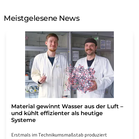
Sie zum Zwecke der Werbung oder der Markt- und
Meinungsforschung per E-Mail kontaktieren. Ihre
Meistgelesene News
Einwilligung können Sie jederzeit ohne Angabe von
Gründen gegenüber der LUMITOS AG, Ernst-Augustin-
Str. 2, 12489 Berlin oder per E-Mail unter
widerruf@lumitos.com
mit Wirkung für die Zukunft
widerrufen. Zudem ist in jeder E-Mail ein Link zur
Abbestellung des entsprechenden Newsletters
enthalten.
Material gewinnt Wasser aus der Luft –
und kühlt effizienter als heutige
Systeme
Erstmals im Technikumsmaßstab produziert