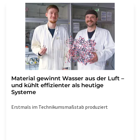
Str. 2, 12489 Berlin oder per E-Mail unter
widerruf@lumitos.com
mit Wirkung für die Zukunft
widerrufen. Zudem ist in jeder E-Mail ein Link zur
Abbestellung des entsprechenden Newsletters
enthalten.
Material gewinnt Wasser aus der Luft –
und kühlt effizienter als heutige
Systeme
Erstmals im Technikumsmaßstab produziert