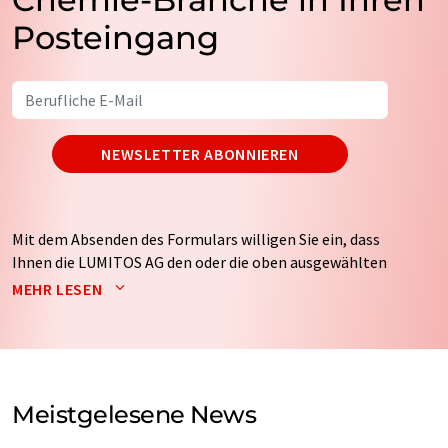
Posteingang
NEWSLETTER ABONNIEREN
Mit dem Absenden des Formulars willigen Sie ein, dass
Ihnen die LUMITOS AG den oder die oben ausgewählten
Newsletter per E-Mail zusendet. Ihre Daten werden
MEHR LESEN
nicht an Dritte weitergegeben. Die Speicherung und
Verarbeitung Ihrer Daten durch die LUMITOS AG erfolgt
auf Basis unserer
Datenschutzerklärung
. LUMITOS darf
Sie zum Zwecke der Werbung oder der Markt- und
Meinungsforschung per E-Mail kontaktieren. Ihre
Meistgelesene News
Einwilligung können Sie jederzeit ohne Angabe von
Gründen gegenüber der LUMITOS AG, Ernst-Augustin-