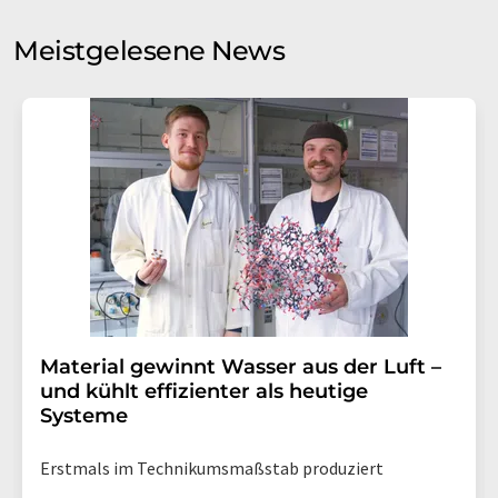
Sie zum Zwecke der Werbung oder der Markt- und
Meinungsforschung per E-Mail kontaktieren. Ihre
Meistgelesene News
Einwilligung können Sie jederzeit ohne Angabe von
Gründen gegenüber der LUMITOS AG, Ernst-Augustin-
Str. 2, 12489 Berlin oder per E-Mail unter
widerruf@lumitos.com
mit Wirkung für die Zukunft
widerrufen. Zudem ist in jeder E-Mail ein Link zur
Abbestellung des entsprechenden Newsletters
enthalten.
Material gewinnt Wasser aus der Luft –
und kühlt effizienter als heutige
Systeme
Erstmals im Technikumsmaßstab produziert