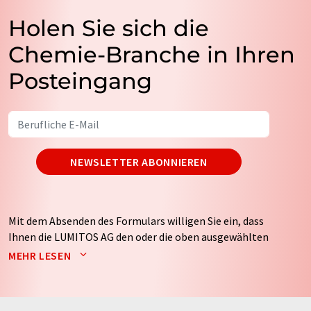
Holen Sie sich die
Chemie-Branche in Ihren
Posteingang
NEWSLETTER ABONNIEREN
Mit dem Absenden des Formulars willigen Sie ein, dass
Ihnen die LUMITOS AG den oder die oben ausgewählten
Newsletter per E-Mail zusendet. Ihre Daten werden
MEHR LESEN
nicht an Dritte weitergegeben. Die Speicherung und
Verarbeitung Ihrer Daten durch die LUMITOS AG erfolgt
auf Basis unserer
Datenschutzerklärung
. LUMITOS darf