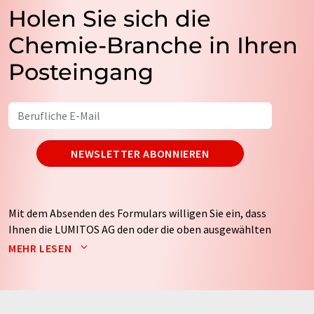
Holen Sie sich die
Chemie-Branche in Ihren
Posteingang
NEWSLETTER ABONNIEREN
Mit dem Absenden des Formulars willigen Sie ein, dass
Ihnen die LUMITOS AG den oder die oben ausgewählten
Newsletter per E-Mail zusendet. Ihre Daten werden
MEHR LESEN
nicht an Dritte weitergegeben. Die Speicherung und
Verarbeitung Ihrer Daten durch die LUMITOS AG erfolgt
auf Basis unserer
Datenschutzerklärung
. LUMITOS darf
Sie zum Zwecke der Werbung oder der Markt- und