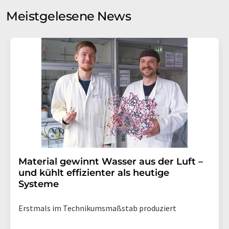
Meinungsforschung per E-Mail kontaktieren. Ihre
Meistgelesene News
Einwilligung können Sie jederzeit ohne Angabe von
Gründen gegenüber der LUMITOS AG, Ernst-Augustin-
Str. 2, 12489 Berlin oder per E-Mail unter
widerruf@lumitos.com
mit Wirkung für die Zukunft
widerrufen. Zudem ist in jeder E-Mail ein Link zur
Abbestellung des entsprechenden Newsletters
enthalten.
Material gewinnt Wasser aus der Luft –
und kühlt effizienter als heutige
Systeme
Erstmals im Technikumsmaßstab produziert