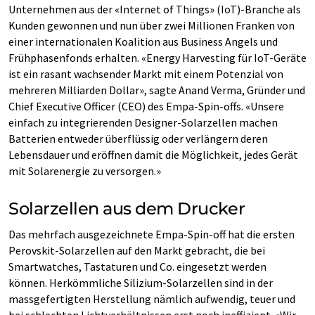
Unternehmen aus der «Internet of Things» (IoT)-Branche als
Kunden gewonnen und nun über zwei Millionen Franken von
einer internationalen Koalition aus Business Angels und
Frühphasenfonds erhalten. «Energy Harvesting für IoT-Geräte
ist ein rasant wachsender Markt mit einem Potenzial von
mehreren Milliarden Dollar», sagte Anand Verma, Gründer und
Chief Executive Officer (CEO) des Empa-Spin-offs. «Unsere
einfach zu integrierenden Designer-Solarzellen machen
Batterien entweder überflüssig oder verlängern deren
Lebensdauer und eröffnen damit die Möglichkeit, jedes Gerät
mit Solarenergie zu versorgen.»
Solarzellen aus dem Drucker
Das mehrfach ausgezeichnete Empa-Spin-off hat die ersten
Perovskit-Solarzellen auf den Markt gebracht, die bei
Smartwatches, Tastaturen und Co. eingesetzt werden
können. Herkömmliche Silizium-Solarzellen sind in der
massgefertigten Herstellung nämlich aufwendig, teuer und
bei schlechten Lichtverhältnissen erst noch ineffizient. «Wir