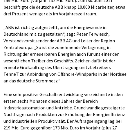
159 Mio. Euro (Vorjahr: 132 Mio. Euro). Zum 30. Juni 2011
beschäftigte die deutsche ABB knapp 10.000 Mitarbeiter, etwa
drei Prozent weniger als im Vorjahreszeitraum.
„ABB ist richtig aufgestellt, um die Energiewende in
Deutschland mit zu gestalten“, sagt Peter Terwiesch,
Vorstandsvorsitzender der ABB AG und Leiter der Region
Zentraleuropa. „So ist die zunehmende Verlagerung in
Richtung der erneuerbaren Energien auch für uns einer der
wesentlichen Treiber des Geschäfts. Zeichen dafür ist der
erneute Großauftrag des Übertragungsnetzbetreibers
TenneT zur Anbindung von Offshore-Windparks in der Nordsee
an das deutsche Stromnetz.“
Eine sehr positive Geschäftsentwicklung verzeichnete in den
ersten sechs Monaten dieses Jahres der Bereich
Industrieautomation und Antriebe. Grund war die gesteigerte
Nachfrage nach Produkten zur Erhöhung der Energieeffizienz
und industriellen Produktivität. Der Auftragseingang lag bei
219 Mio. Euro gegenüber 173 Mio. Euro im Vorjahr (plus 27