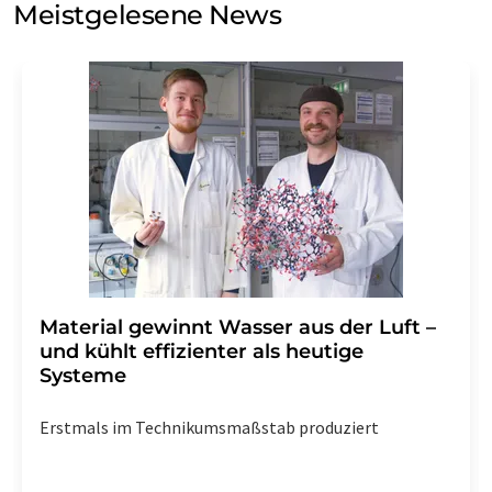
Meistgelesene News
Einwilligung können Sie jederzeit ohne Angabe von
Gründen gegenüber der LUMITOS AG, Ernst-Augustin-
Str. 2, 12489 Berlin oder per E-Mail unter
widerruf@lumitos.com
mit Wirkung für die Zukunft
widerrufen. Zudem ist in jeder E-Mail ein Link zur
Abbestellung des entsprechenden Newsletters
enthalten.
Material gewinnt Wasser aus der Luft –
und kühlt effizienter als heutige
Systeme
Erstmals im Technikumsmaßstab produziert