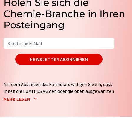
Holen Sie sich die
Chemie-Branche in Ihren
Posteingang
NEWSLETTER ABONNIEREN
Mit dem Absenden des Formulars willigen Sie ein, dass
Ihnen die LUMITOS AG den oder die oben ausgewählten
Newsletter per E-Mail zusendet. Ihre Daten werden
MEHR LESEN
nicht an Dritte weitergegeben. Die Speicherung und
Verarbeitung Ihrer Daten durch die LUMITOS AG erfolgt
auf Basis unserer
Datenschutzerklärung
. LUMITOS darf
Sie zum Zwecke der Werbung oder der Markt- und
Meinungsforschung per E-Mail kontaktieren. Ihre