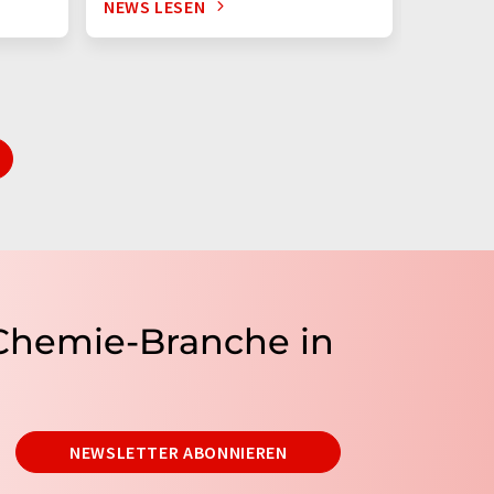
NEWS LESEN
NEWS L
 Chemie-Branche in
NEWSLETTER ABONNIEREN