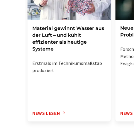
Neue 
Material gewinnt Wasser aus
Prob
der Luft – und kühlt
effizienter als heutige
Systeme
Forsc
Metho
Erstmals im Technikumsmaßstab
Ewigke
produziert
NEWS LESEN
NEWS