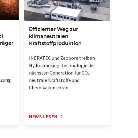
Forsch
Effizienter Weg zur
zt
Weg zu
klimaneutralen
träger
Antibi
Kraftstoffproduktion
Chemiker
INERATEC und Zeopore treiben
Synthes
Hydrocracking-Technologie der
,
Natursto
nächsten Generation für CO₂-
tzung
gelunge
neutrale Kraftstoffe und
Chemikalien voran
NEWS LESEN
NEWS L