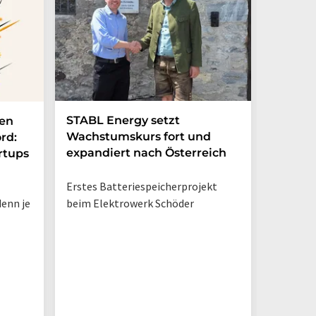
STABL Energy setzt
Berlin
nen
Wachstumskurs fort und
sichert
rd:
expandiert nach Österreich
Galliu
rtups
Erstes Batteriespeicherprojekt
Halbleit
enn je
beim Elektrowerk Schöder
Ladezeit
auf 10 M
zehnmal 
Silizium