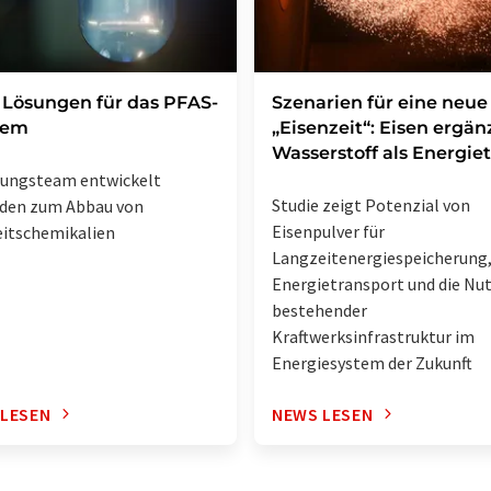
Lösungen für das PFAS-
Szenarien für eine neue
lem
„Eisenzeit“: Eisen ergän
Wasserstoff als Energie
hungsteam entwickelt
Studie zeigt Potenzial von
den zum Abbau von
Eisenpulver für
itschemikalien
Langzeitenergiespeicherung
Energietransport und die Nu
bestehender
Kraftwerksinfrastruktur im
Energiesystem der Zukunft
 LESEN
NEWS LESEN